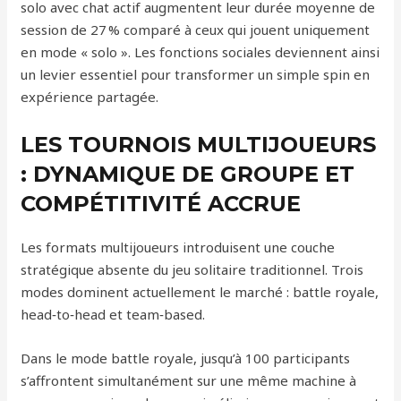
solo avec chat actif augmentent leur durée moyenne de
session de 27 % comparé à ceux qui jouent uniquement
en mode « solo ». Les fonctions sociales deviennent ainsi
un levier essentiel pour transformer un simple spin en
expérience partagée.
LES TOURNOIS MULTIJOUEURS
: DYNAMIQUE DE GROUPE ET
COMPÉTITIVITÉ ACCRUE
Les formats multijoueurs introduisent une couche
stratégique absente du jeu solitaire traditionnel. Trois
modes dominent actuellement le marché : battle royale,
head‑to‑head et team‑based.
Dans le mode battle royale, jusqu’à 100 participants
s’affrontent simultanément sur une même machine à