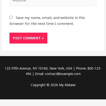
Save my name, email, and website in this
browser for the next time I comment.
123 Fifth Avenue, NY 10160, New York, USA | Phone: 800-123-
456 | Email: contact@example.com
Copyright © 2026 My Malawi