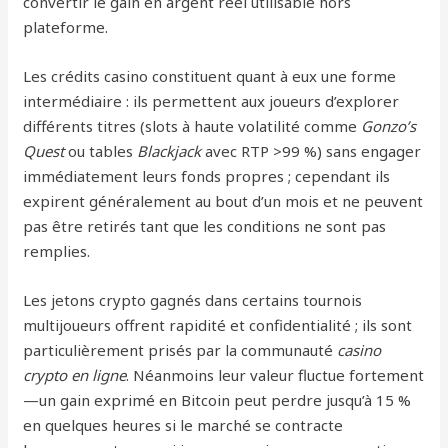
convertir le gain en argent réel utilisable hors
plateforme.
Les crédits casino constituent quant à eux une forme
intermédiaire : ils permettent aux joueurs d’explorer
différents titres (slots à haute volatilité comme
Gonzo’s
Quest
ou tables
Blackjack
avec RTP >99 %) sans engager
immédiatement leurs fonds propres ; cependant ils
expirent généralement au bout d’un mois et ne peuvent
pas être retirés tant que les conditions ne sont pas
remplies.
Les jetons crypto gagnés dans certains tournois
multijoueurs offrent rapidité et confidentialité ; ils sont
particulièrement prisés par la communauté
casino
crypto en ligne
. Néanmoins leur valeur fluctue fortement
—un gain exprimé en Bitcoin peut perdre jusqu’à 15 %
en quelques heures si le marché se contracte