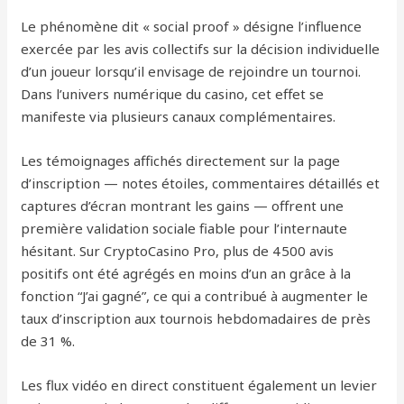
Le phénomène dit « social proof » désigne l’influence
exercée par les avis collectifs sur la décision individuelle
d’un joueur lorsqu’il envisage de rejoindre un tournoi.
Dans l’univers numérique du casino, cet effet se
manifeste via plusieurs canaux complémentaires.
Les témoignages affichés directement sur la page
d’inscription — notes étoiles, commentaires détaillés et
captures d’écran montrant les gains — offrent une
première validation sociale fiable pour l’internaute
hésitant. Sur CryptoCasino Pro, plus de 4 500 avis
positifs ont été agrégés en moins d’un an grâce à la
fonction “J’ai gagné”, ce qui a contribué à augmenter le
taux d’inscription aux tournois hebdomadaires de près
de 31 %.
Les flux vidéo en direct constituent également un levier