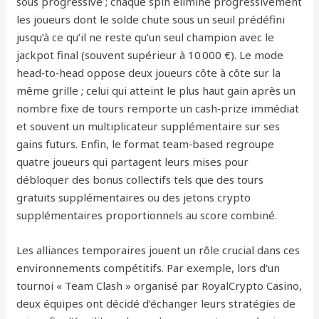
sous progressive ; chaque spin élimine progressivement
les joueurs dont le solde chute sous un seuil prédéfini
jusqu’à ce qu’il ne reste qu’un seul champion avec le
jackpot final (souvent supérieur à 10 000 €). Le mode
head‑to‑head oppose deux joueurs côte à côte sur la
même grille ; celui qui atteint le plus haut gain après un
nombre fixe de tours remporte un cash‑prize immédiat
et souvent un multiplicateur supplémentaire sur ses
gains futurs. Enfin, le format team‑based regroupe
quatre joueurs qui partagent leurs mises pour
débloquer des bonus collectifs tels que des tours
gratuits supplémentaires ou des jetons crypto
supplémentaires proportionnels au score combiné.
Les alliances temporaires jouent un rôle crucial dans ces
environnements compétitifs. Par exemple, lors d’un
tournoi « Team Clash » organisé par RoyalCrypto Casino,
deux équipes ont décidé d’échanger leurs stratégies de