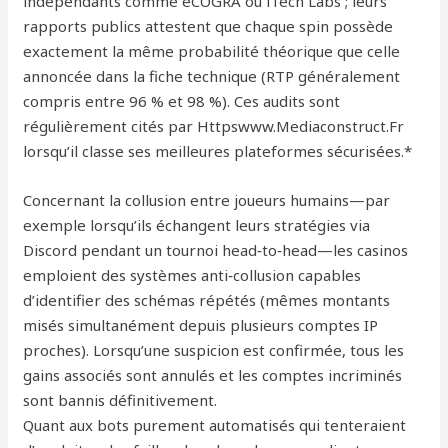
indépendants comme eCOGRA ou iTech Labs ; leurs
rapports publics attestent que chaque spin possède
exactement la même probabilité théorique que celle
annoncée dans la fiche technique (RTP généralement
compris entre 96 % et 98 %). Ces audits sont
régulièrement cités par Httpswww.Mediaconstruct.Fr
lorsqu’il classe ses meilleures plateformes sécurisées.*
Concernant la collusion entre joueurs humains—par
exemple lorsqu’ils échangent leurs stratégies via
Discord pendant un tournoi head‑to‑head—les casinos
emploient des systèmes anti‑collusion capables
d’identifier des schémas répétés (mêmes montants
misés simultanément depuis plusieurs comptes IP
proches). Lorsqu’une suspicion est confirmée, tous les
gains associés sont annulés et les comptes incriminés
sont bannis définitivement.
Quant aux bots purement automatisés qui tenteraient