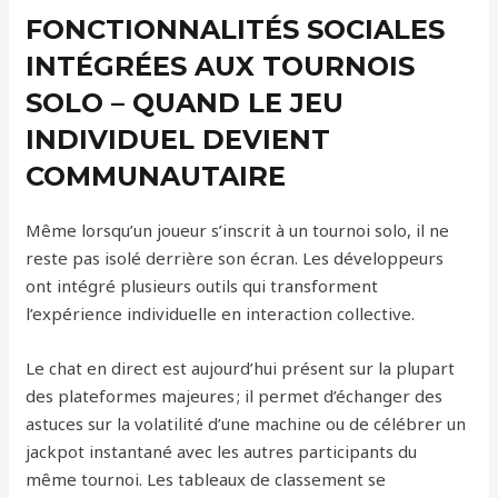
FONCTIONNALITÉS SOCIALES
INTÉGRÉES AUX TOURNOIS
SOLO – QUAND LE JEU
INDIVIDUEL DEVIENT
COMMUNAUTAIRE
Même lorsqu’un joueur s’inscrit à un tournoi solo, il ne
reste pas isolé derrière son écran. Les développeurs
ont intégré plusieurs outils qui transforment
l’expérience individuelle en interaction collective.
Le chat en direct est aujourd’hui présent sur la plupart
des plateformes majeures ; il permet d’échanger des
astuces sur la volatilité d’une machine ou de célébrer un
jackpot instantané avec les autres participants du
même tournoi. Les tableaux de classement se