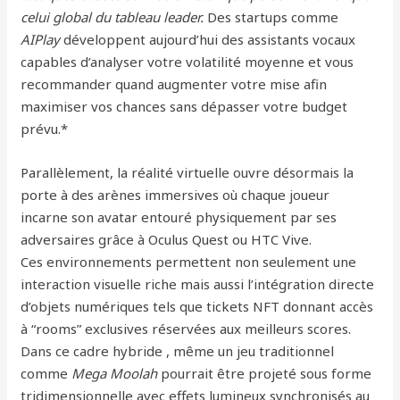
celui global du tableau leader.
Des startups comme
AIPlay
développent aujourd’hui des assistants vocaux
capables d’analyser votre volatilité moyenne et vous
recommander quand augmenter votre mise afin
maximiser vos chances sans dépasser votre budget
prévu.*
Parallèlement, la réalité virtuelle ouvre désormais la
porte à des arènes immersives où chaque joueur
incarne son avatar entouré physiquement par ses
adversaires grâce à Oculus Quest ou HTC Vive.
Ces environnements permettent non seulement une
interaction visuelle riche mais aussi l’intégration directe
d’objets numériques tels que tickets NFT donnant accès
à “rooms” exclusives réservées aux meilleurs scores.
Dans ce cadre hybride , même un jeu traditionnel
comme
Mega Moolah
pourrait être projeté sous forme
tridimensionnelle avec effets lumineux synchronisés au