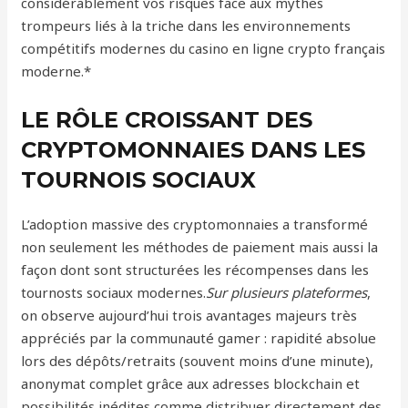
considérablement vos risques face aux mythes
trompeurs liés à la triche dans les environnements
compétitifs modernes du casino en ligne crypto français
moderne.*
LE RÔLE CROISSANT DES
CRYPTOMONNAIES DANS LES
TOURNOIS SOCIAUX
L’adoption massive des cryptomonnaies a transformé
non seulement les méthodes de paiement mais aussi la
façon dont sont structurées les récompenses dans les
tournos­ts sociaux modernes.
Sur plusieurs plateformes
,
on observe aujourd’hui trois avantages majeurs très
appréciés par la communauté gamer : rapidité absolue
lors des dépôts/retraits (souvent moins d’une minute),
anonymat complet grâce aux adresses blockchain et
possibilités inédites comme distribuer directement des