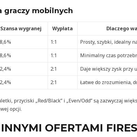
a graczy mobilnych
Szansa wygranej
Wypłata
Dlaczego wa
8,6 %
1:1
Prosty, szybki, idealny n
8,6 %
1:1
Minimalny czas potrzebn
2,4 %
2:1
Daje większy zysk przy
2,4 %
2:1
Łatwe do zrozumienia, do
etki, przyciski „Red/Black” i „Even/Odd” są zazwyczaj więk
wej opcji.
 INNYMI OFERTAMI FIRE