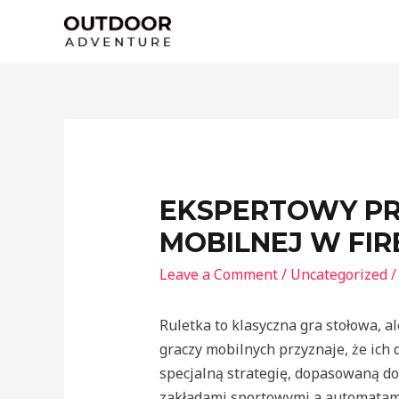
Skip
to
content
EKSPERTOWY PR
MOBILNEJ W FIR
Leave a Comment
/
Uncategorized
/
Ruletka to klasyczna gra stołowa, a
graczy mobilnych przyznaje, że ich
specjalną strategię, dopasowaną do
zakładami sportowymi a automatam