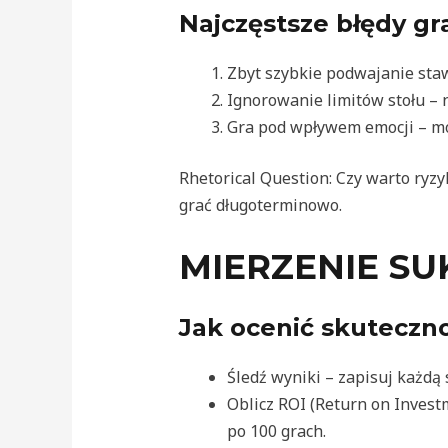
Najczęstsze błędy g
Zbyt szybkie podwajanie sta
Ignorowanie limitów stołu – 
Gra pod wpływem emocji – mo
Rhetorical Question: Czy warto ryzy
grać długoterminowo.
MIERZENIE SU
Jak ocenić skuteczno
Śledź wyniki – zapisuj każdą 
Oblicz ROI (Return on Investme
po 100 grach.