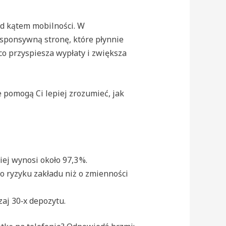
d kątem mobilności. W
esponsywną stronę, które płynnie
co przyspiesza wypłaty i zwiększa
 pomogą Ci lepiej zrozumieć, jak
ej wynosi około 97,3 %.
j o ryzyku zakładu niż o zmienności
aj 30‑x depozytu.