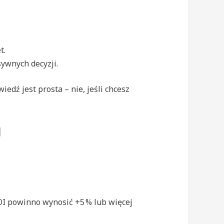
t.
ywnych decyzji.
edź jest prosta – nie, jeśli chcesz
J
 ROI powinno wynosić +5 % lub więcej