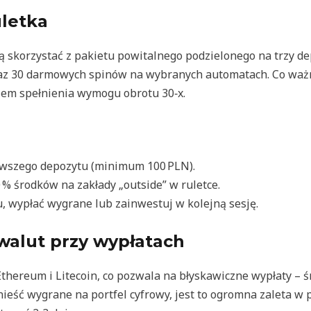
uletka
 skorzystać z pakietu powitalnego podzielonego na trzy dep
raz 30 darmowych spinów na wybranych automatach. Co waż
iem spełnienia wymogu obrotu 30‑x.
erwszego depozytu (minimum 100 PLN).
 % środków na zakłady „outside” w ruletce.
, wypłać wygrane lub zainwestuj w kolejną sesję.
walut przy wypłatach
Ethereum i Litecoin, co pozwala na błyskawiczne wypłaty – ś
nieść wygrane na portfel cyfrowy, jest to ogromna zaleta w