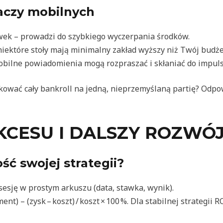
raczy mobilnych
wek – prowadzi do szybkiego wyczerpania środków.
niektóre stoły mają minimalny zakład wyższy niż Twój budże
bilne powiadomienia mogą rozpraszać i skłaniać do impuls
kować cały bankroll na jedną, nieprzemyślaną partię? Odpowi
KCESU I DALSZY ROZWÓ
ść swojej strategii?
sesję w prostym arkuszu (data, stawka, wynik).
nt) – (zysk – koszt) / koszt × 100 %. Dla stabilnej strategii