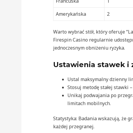
Francuska
1
Amerykańska
2
Warto wybrać stół, który oferuje “L
Firespin Casino regularnie udostępn
jednoczesnym obniżeniu ryzyka.
Ustawienia stawek i
Ustal maksymalny dzienny lim
Stosuj metodę stałej stawki –
Unikaj podwajania po przegr
limitach mobilnych.
Statystyka: Badania wskazują, że gr
każdej przegranej.