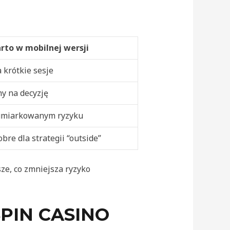
rto w mobilnej wersji
a krótkie sesje
y na decyzję
 umiarkowanym ryzyku
bre dla strategii “outside”
sze, co zmniejsza ryzyko
SPIN CASINO