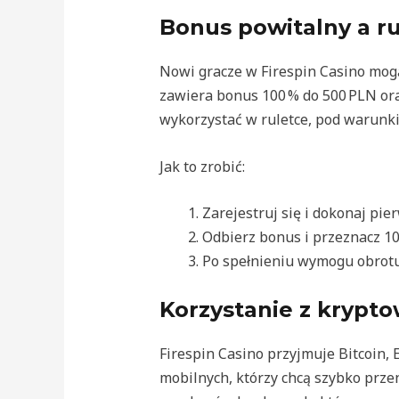
Bonus powitalny a r
Nowi gracze w Firespin Casino mogą
zawiera bonus 100 % do 500 PLN o
wykorzystać w ruletce, pod warunk
Jak to zrobić:
Zarejestruj się i dokonaj pi
Odbierz bonus i przeznacz 10
Po spełnieniu wymogu obrotu
Korzystanie z krypto
Firespin Casino przyjmuje Bitcoin, 
mobilnych, którzy chcą szybko prze