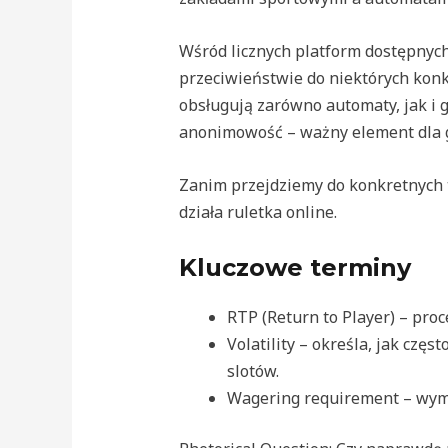
Wśród licznych platform dostępnyc
przeciwieństwie do niektórych konk
obsługują zarówno automaty, jak i 
anonimowość – ważny element dla g
Zanim przejdziemy do konkretnych t
działa ruletka online.
Kluczowe terminy
RTP (Return to Player) – proc
Volatility – określa, jak czę
slotów.
Wagering requirement – wymó