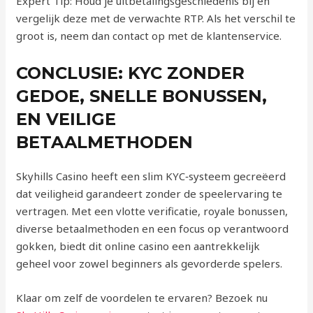
Expert Tip: Houd je uitbetalingsgeschiedenis bij en
vergelijk deze met de verwachte RTP. Als het verschil te
groot is, neem dan contact op met de klantenservice.
CONCLUSIE: KYC ZONDER
GEDOE, SNELLE BONUSSEN,
EN VEILIGE
BETAALMETHODEN
Skyhills Casino heeft een slim KYC‑systeem gecreëerd
dat veiligheid garandeert zonder de speelervaring te
vertragen. Met een vlotte verificatie, royale bonussen,
diverse betaalmethoden en een focus op verantwoord
gokken, biedt dit online casino een aantrekkelijk
geheel voor zowel beginners als gevorderde spelers.
Klaar om zelf de voordelen te ervaren? Bezoek nu