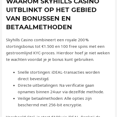
WAAROM SKYHILLS CASINO
UITBLINKT OP HET GEBIED
VAN BONUSSEN EN
BETAALMETHODEN
Skyhills Casino combineert een royale 200 %
stortingsbonus tot €1.500 en 100 free spins met een
gestroomlijnd KYC‑proces. Hierdoor hoef je niet weken
te wachten voordat je je bonus kunt gebruiken.
Snelle stortingen: iDEAL-transacties worden
direct bevestigd.
Directe uitbetalingen: Na verificatie gaan
opnames binnen 24 uur via dezelfde methode.
Veilige betaalmethoden: Alle opties zijn
beschermd met 256‑bit encryptie.