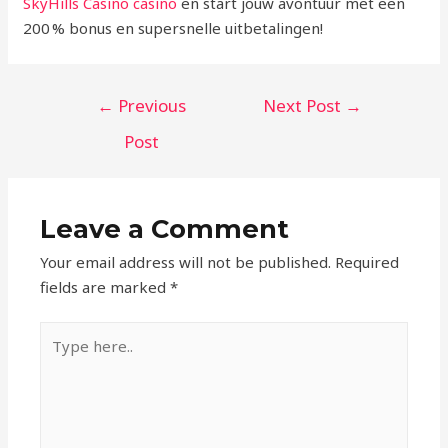
SkyHills Casino casino
en start jouw avontuur met een
200 % bonus en supersnelle uitbetalingen!
Post
←
Previous
Next Post
→
navigation
Post
Leave a Comment
Your email address will not be published.
Required
fields are marked
*
Type
here..