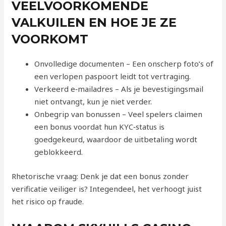
VEELVOORKOMENDE
VALKUILEN EN HOE JE ZE
VOORKOMT
Onvolledige documenten – Een onscherp foto’s of
een verlopen paspoort leidt tot vertraging.
Verkeerd e‑mailadres – Als je bevestigingsmail
niet ontvangt, kun je niet verder.
Onbegrip van bonussen – Veel spelers claimen
een bonus voordat hun KYC‑status is
goedgekeurd, waardoor de uitbetaling wordt
geblokkeerd.
Rhetorische vraag: Denk je dat een bonus zonder
verificatie veiliger is? Integendeel, het verhoogt juist
het risico op fraude.