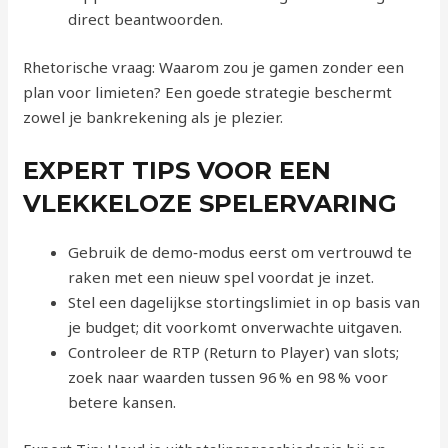
direct beantwoorden.
Rhetorische vraag: Waarom zou je gamen zonder een
plan voor limieten? Een goede strategie beschermt
zowel je bankrekening als je plezier.
EXPERT TIPS VOOR EEN
VLEKKELOZE SPELERVARING
Gebruik de demo‑modus eerst om vertrouwd te
raken met een nieuw spel voordat je inzet.
Stel een dagelijkse stortingslimiet in op basis van
je budget; dit voorkomt onverwachte uitgaven.
Controleer de RTP (Return to Player) van slots;
zoek naar waarden tussen 96 % en 98 % voor
betere kansen.