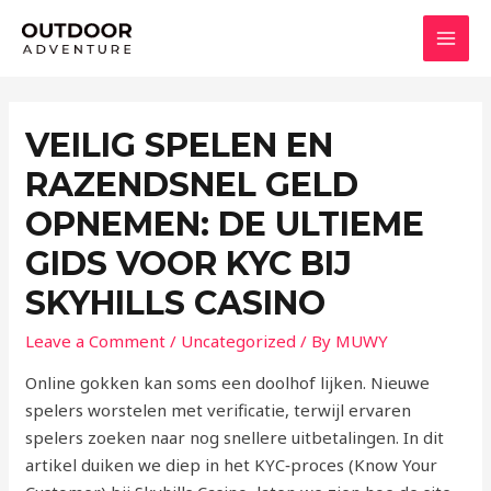
Skip
to
MAI
content
MEN
VEILIG SPELEN EN
RAZENDSNEL GELD
OPNEMEN: DE ULTIEME
GIDS VOOR KYC BIJ
SKYHILLS CASINO
Leave a Comment
/
Uncategorized
/ By
MUWY
Online gokken kan soms een doolhof lijken. Nieuwe
spelers worstelen met verificatie, terwijl ervaren
spelers zoeken naar nog snellere uitbetalingen. In dit
artikel duiken we diep in het KYC‑proces (Know Your