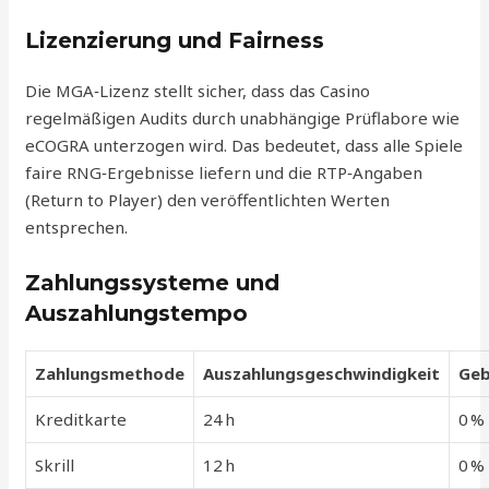
Lizenzierung und Fairness
Die MGA‑Lizenz stellt sicher, dass das Casino
regelmäßigen Audits durch unabhängige Prüflabore wie
eCOGRA unterzogen wird. Das bedeutet, dass alle Spiele
faire RNG‑Ergebnisse liefern und die RTP‑Angaben
(Return to Player) den veröffentlichten Werten
entsprechen.
Zahlungssysteme und
Auszahlungstempo
Zahlungsmethode
Auszahlungsgeschwindigkeit
Geb
Kreditkarte
24 h
0 %
Skrill
12 h
0 %