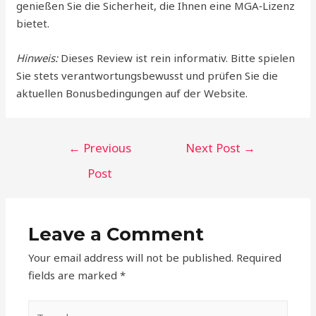
genießen Sie die Sicherheit, die Ihnen eine MGA‑Lizenz
bietet.
Hinweis:
Dieses Review ist rein informativ. Bitte spielen
Sie stets verantwortungsbewusst und prüfen Sie die
aktuellen Bonusbedingungen auf der Website.
Post
←
Previous
Next Post
→
navigation
Post
Leave a Comment
Your email address will not be published.
Required
fields are marked
*
Type