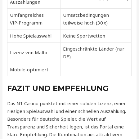
Auszahlungen
Umfangreiches
Umsatzbedingungen
VIP‑Programm
teilweise hoch (30 x)
Hohe Spielauswahl
Keine Sportwetten
Eingeschränkte Länder (nur
Lizenz von Malta
DE)
Mobile‑optimiert
FAZIT UND EMPFEHLUNG
Das N1 Casino punktet mit einer soliden Lizenz, einer
riesigen Spielauswahl und einer schnellen Auszahlung.
Besonders für deutsche Spieler, die Wert auf
Transparenz und Sicherheit legen, ist das Portal eine
klare Empfehlung. Die Kombination aus attraktivem