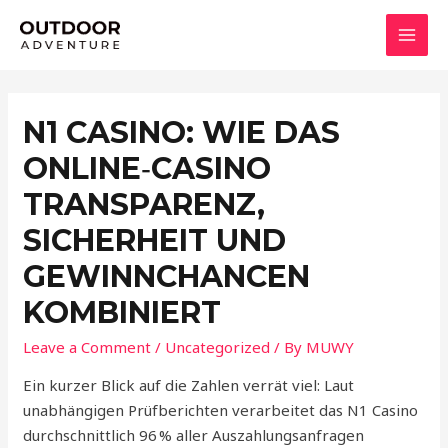
Skip
to
MAI
content
MEN
N1 CASINO: WIE DAS
ONLINE‑CASINO
TRANSPARENZ,
SICHERHEIT UND
GEWINNCHANCEN
KOMBINIERT
Leave a Comment
/
Uncategorized
/ By
MUWY
Ein kurzer Blick auf die Zahlen verrät viel: Laut
unabhängigen Prüfberichten verarbeitet das N1 Casino
durchschnittlich 96 % aller Auszahlungsanfragen