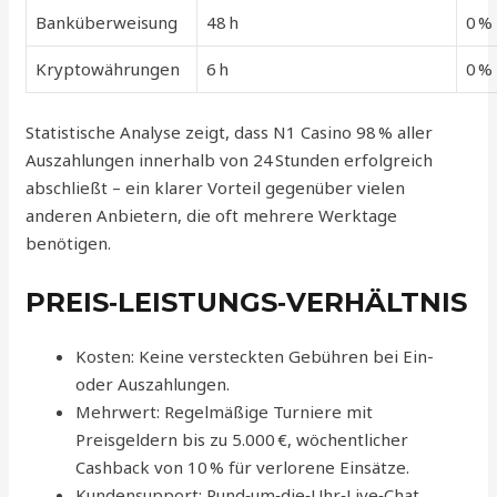
Banküberweisung
48 h
0 %
Kryptowährungen
6 h
0 %
Statistische Analyse zeigt, dass N1 Casino 98 % aller
Auszahlungen innerhalb von 24 Stunden erfolgreich
abschließt – ein klarer Vorteil gegenüber vielen
anderen Anbietern, die oft mehrere Werktage
benötigen.
PREIS‑LEISTUNGS‑VERHÄLTNIS
Kosten: Keine versteckten Gebühren bei Ein-
oder Auszahlungen.
Mehrwert: Regelmäßige Turniere mit
Preisgeldern bis zu 5.000 €, wöchentlicher
Cashback von 10 % für verlorene Einsätze.
Kundensupport: Rund‑um‑die‑Uhr‑Live‑Chat,