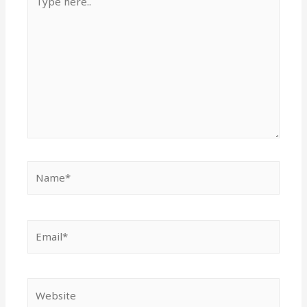
here..
Name*
Email*
Website