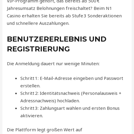
VIP‑Programm gehört, das bereits ab 500 €
Jahresumsatz Belohnungen freischaltet? Beim N1
Casino erhalten Sie bereits ab Stufe 3 Sonderaktionen
und schnellere Auszahlungen.
BENUTZERERLEBNIS UND
REGISTRIERUNG
Die Anmeldung dauert nur wenige Minuten:
Schritt 1: E‑Mail-Adresse eingeben und Passwort
erstellen.
Schritt 2: Identitätsnachweis (Personalausweis +
Adressnachweis) hochladen.
Schritt 3: Zahlungsart wählen und ersten Bonus
aktivieren.
Die Plattform legt großen Wert auf