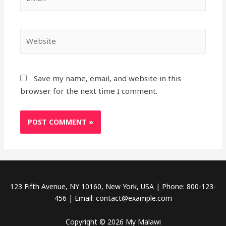
Website
Save my name, email, and website in this
browser for the next time I comment.
123 Fifth Avenue, NY 10160, New York, USA | Phone: 800-123-
456 | Email: contact@example.com
Copyright © 2026 My Malawi