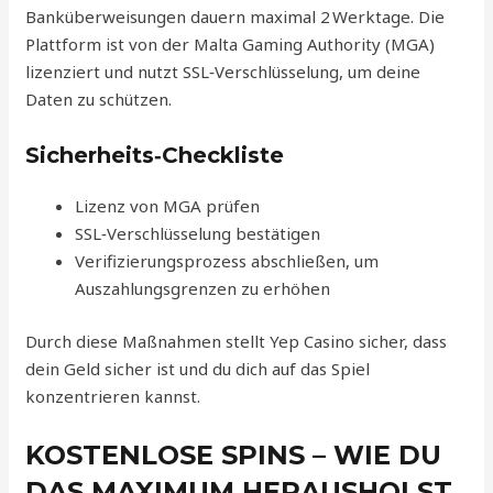
Banküberweisungen dauern maximal 2 Werktage. Die
Plattform ist von der Malta Gaming Authority (MGA)
lizenziert und nutzt SSL‑Verschlüsselung, um deine
Daten zu schützen.
Sicherheits‑Checkliste
Lizenz von MGA prüfen
SSL‑Verschlüsselung bestätigen
Verifizierungsprozess abschließen, um
Auszahlungsgrenzen zu erhöhen
Durch diese Maßnahmen stellt Yep Casino sicher, dass
dein Geld sicher ist und du dich auf das Spiel
konzentrieren kannst.
KOSTENLOSE SPINS – WIE DU
DAS MAXIMUM HERAUSHOLST