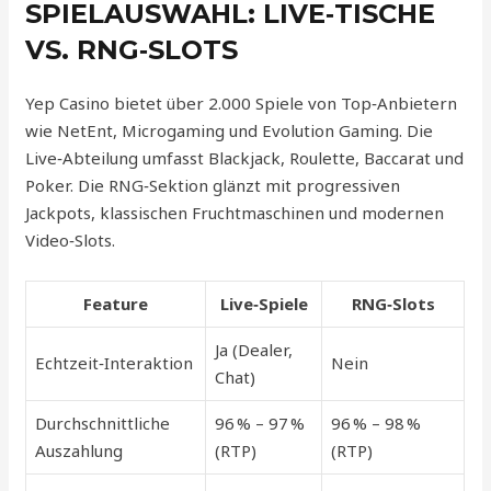
SPIELAUSWAHL: LIVE‑TISCHE
VS. RNG‑SLOTS
Yep Casino bietet über 2.000 Spiele von Top‑Anbietern
wie NetEnt, Microgaming und Evolution Gaming. Die
Live‑Abteilung umfasst Blackjack, Roulette, Baccarat und
Poker. Die RNG‑Sektion glänzt mit progressiven
Jackpots, klassischen Fruchtmaschinen und modernen
Video‑Slots.
Feature
Live‑Spiele
RNG‑Slots
Ja (Dealer,
Echtzeit‑Interaktion
Nein
Chat)
Durchschnittliche
96 % – 97 %
96 % – 98 %
Auszahlung
(RTP)
(RTP)