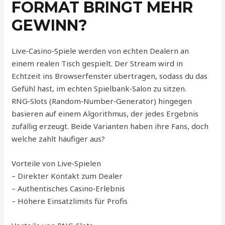
FORMAT BRINGT MEHR
GEWINN?
Live‑Casino‑Spiele werden von echten Dealern an
einem realen Tisch gespielt. Der Stream wird in
Echtzeit ins Browserfenster übertragen, sodass du das
Gefühl hast, im echten Spielbank‑Salon zu sitzen.
RNG‑Slots (Random‑Number‑Generator) hingegen
basieren auf einem Algorithmus, der jedes Ergebnis
zufällig erzeugt. Beide Varianten haben ihre Fans, doch
welche zahlt häufiger aus?
Vorteile von Live‑Spielen
– Direkter Kontakt zum Dealer
– Authentisches Casino‑Erlebnis
– Höhere Einsatzlimits für Profis