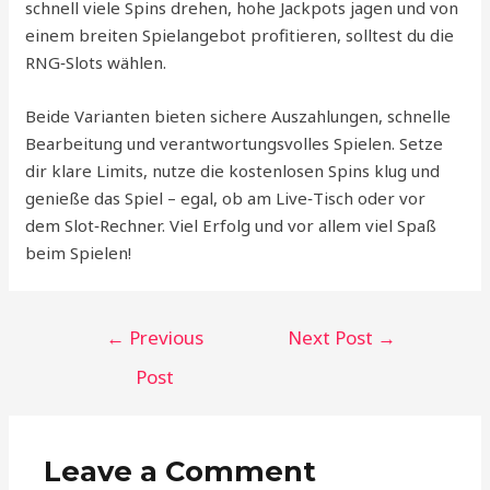
schnell viele Spins drehen, hohe Jackpots jagen und von
einem breiten Spielangebot profitieren, solltest du die
RNG‑Slots wählen.
Beide Varianten bieten sichere Auszahlungen, schnelle
Bearbeitung und verantwortungsvolles Spielen. Setze
dir klare Limits, nutze die kostenlosen Spins klug und
genieße das Spiel – egal, ob am Live‑Tisch oder vor
dem Slot‑Rechner. Viel Erfolg und vor allem viel Spaß
beim Spielen!
Post
←
Previous
Next Post
→
navigation
Post
Leave a Comment