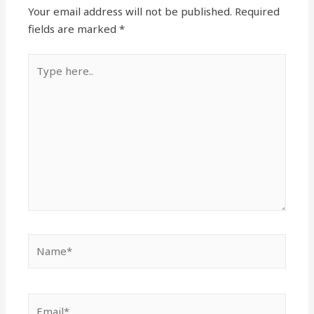
Your email address will not be published.
Required
fields are marked
*
Type
here..
Name*
Email*