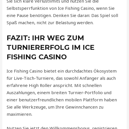
Sie sich klare Verlustlimits und nutzen Sie die
Selbstsperrfunktion von Ice Fishing Casino, wenn Sie
eine Pause benötigen. Denken Sie daran: Das Spiel soll
Spaß machen, nicht zur Belastung werden.
FAZIT: IHR WEG ZUM
TURNIERERFOLG IM ICE
FISHING CASINO
Ice Fishing Casino bietet ein durchdachtes Ökosystem
für Live‑Tisch‑Turniere, das sowohl Anfänger als auch
erfahrene High Roller anspricht. Mit schnellen
Auszahlungen, einem breiten Turnier‑Portfolio und
einer benutzerfreundlichen mobilen Plattform haben
Sie alle Werkzeuge, um Ihre Gewinnchancen zu
maximieren.
Nutzen Sie jetzt den Willkommensbonus, registrieren