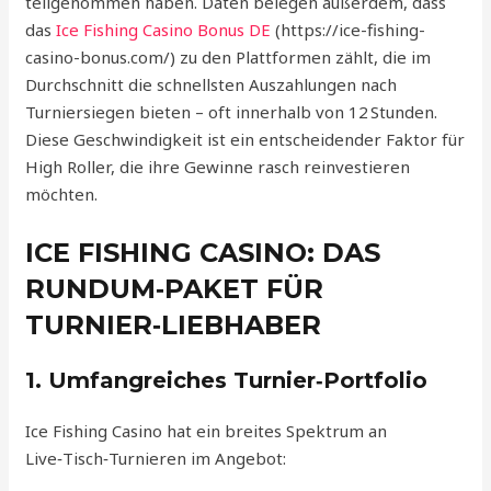
teilgenommen haben. Daten belegen außerdem, dass
das
Ice Fishing Casino Bonus DE
(https://ice-fishing-
casino-bonus.com/) zu den Plattformen zählt, die im
Durchschnitt die schnellsten Auszahlungen nach
Turniersiegen bieten – oft innerhalb von 12 Stunden.
Diese Geschwindigkeit ist ein entscheidender Faktor für
High Roller, die ihre Gewinne rasch reinvestieren
möchten.
ICE FISHING CASINO: DAS
RUNDUM‑PAKET FÜR
TURNIER‑LIEBHABER
1. Umfangreiches Turnier‑Portfolio
Ice Fishing Casino hat ein breites Spektrum an
Live‑Tisch‑Turnieren im Angebot: