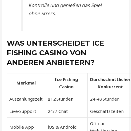
Kontrolle und genießen das Spiel
ohne Stress.
WAS UNTERSCHEIDET ICE
FISHING CASINO VON
ANDEREN ANBIETERN?
Ice Fishing
Durchschnittlicher
Merkmal
Casino
Konkurrent
Auszahlungszeit
≤ 12 Stunden
24‑48 Stunden
Live‑Support
24/7 Chat
Geschäftszeiten
Oft nur
Mobile App
iOS & Android
Web‑Version