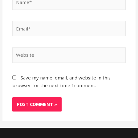
Email*
Website
Save my name, email, and website in this
browser for the next time I comment.