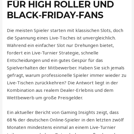
FÜR HIGH ROLLER UND
BLACK‑FRIDAY‑FANS
Die meisten Spieler starten mit klassischen Slots, doch
die Spannung eines Live‑Tisches ist unvergleichlich.
Während ein einfacher Slot nur Drehungen bietet,
fordert ein Live‑Turnier Strategie, schnelle
Entscheidungen und ein gutes Gespür für das
Spielverhalten der Mitbewerber. Haben Sie sich jemals
gefragt, warum professionelle Spieler immer wieder zu
Live‑Tischen zurückkehren? Die Antwort liegt in der
Kombination aus realem Dealer‑Erlebnis und dem
Wettbewerb um große Preisgelder.
Ein aktueller Bericht von Gaming Insights zeigt, dass
68 % der deutschen Online‑Spieler in den letzten zwölf
Monaten mindestens einmal an einem Live‑Turnier