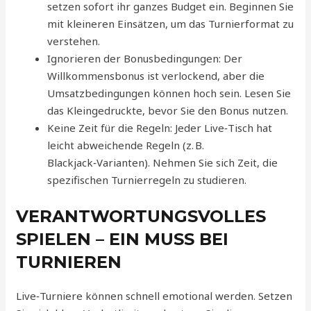
setzen sofort ihr ganzes Budget ein. Beginnen Sie
mit kleineren Einsätzen, um das Turnierformat zu
verstehen.
Ignorieren der Bonusbedingungen: Der
Willkommensbonus ist verlockend, aber die
Umsatzbedingungen können hoch sein. Lesen Sie
das Kleingedruckte, bevor Sie den Bonus nutzen.
Keine Zeit für die Regeln: Jeder Live‑Tisch hat
leicht abweichende Regeln (z. B.
Blackjack‑Varianten). Nehmen Sie sich Zeit, die
spezifischen Turnierregeln zu studieren.
VERANTWORTUNGSVOLLES
SPIELEN – EIN MUSS BEI
TURNIEREN
Live‑Turniere können schnell emotional werden. Setzen