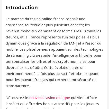
Introduction
Le marché du casino online france connaît une
croissance soutenue depuis plusieurs années ; les
revenus mondiaux dépassent désormais les 30 milliards
d’euros, et la France représente l’un des pôles les plus
dynamiques grâce à la régulation de l’ANJ et à l’essor du
mobile. Les plateformes s’appuient sur des technologies
de streaming ultra‑rapide, l’intelligence artificielle pour
personnaliser les offres et les cryptomonnaies pour
diversifier les dépôts. Cette évolution crée un
environnement à la fois plus attractif et plus exigeant
pour les joueurs français qui recherchent sécurité et
transparence.
Découvrez le
nouveau casino en ligne
qui vient d’être
lancé et qui offre des bonus attractifs pour les joueurs