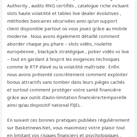
Authority , audits RNG certifiés , catalogue riche incluant
slots haute volatilité et tables live dealer évolutives ,
méthodes bancaires sécurisées ainsi qu’un support
client disponible partout où vous jouez grâce au mobile
moderne . Nous avons également détaillé comment
aborder chaque jeu phare – slots vidéo, roulette
européenne , blackjack stratégique , poker vidéo vs live
– tout en gardant à l’esprit les exigences techniques
comme le RTP élevé ou la volatilité maîtrisée . Enfin
nous avons présenté concrètement comment exploiter
bonus attractifs sans tomber dans leurs pièges cachés
et surtout comment protéger votre santé financière
grâce aux outils d’auto‑limitation financière/temporelle
ainsi qu’au dispositif national FIJEL .
En suivant ces bonnes pratiques publiées régulièrement
sur Basketnews.Net, vous maximisez votre plaisir tout
en limitant vos risques financiers et psychologiques .