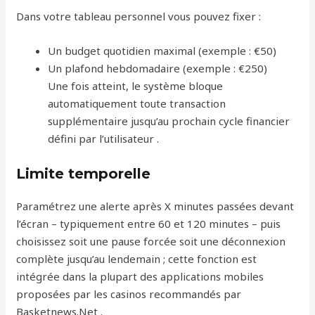
Dans votre tableau personnel vous pouvez fixer :
Un budget quotidien maximal (exemple : €50)
Un plafond hebdomadaire (exemple : €250)
Une fois atteint, le système bloque
automatiquement toute transaction
supplémentaire jusqu’au prochain cycle financier
défini par l’utilisateur .
Limite temporelle
Paramétrez une alerte après X minutes passées devant
l’écran – typiquement entre 60 et 120 minutes – puis
choisissez soit une pause forcée soit une déconnexion
complète jusqu’au lendemain ; cette fonction est
intégrée dans la plupart des applications mobiles
proposées par les casinos recommandés par
Basketnews.Net .