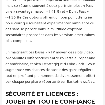
mais se résume souvent à deux paris simples : « Pass
Line » (avantage maison ≈1,41 %) et « Don’t Pass »
(≈1,36 %). Ces options offrent un bon point d’entrée
pour ceux qui souhaitent expérimenter l’ambiance du
dés sans se perdre dans la multitude d’options
secondaires proposées dans les versions américaines
plus complexes.
En maîtrisant ces bases – RTP moyen des slots vidéo,
probabilités différenciées entre roulette européenne
et américaine, tableau stratégique du blackjack – vous
augmentez vos chances d’obtenir des gains réguliers
tout en profitant pleinement du divertissement offert
par chaque jeu phare répertorié sur Basketnews.Net.
SÉCURITÉ ET LICENCES :
JOUER EN TOUTE CONFIANCE