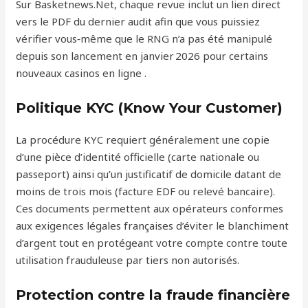
Sur Basketnews.Net, chaque revue inclut un lien direct
vers le PDF du dernier audit afin que vous puissiez
vérifier vous‑même que le RNG n’a pas été manipulé
depuis son lancement en janvier 2026 pour certains
nouveaux casinos en ligne .
Politique KYC (Know Your Customer)
La procédure KYC requiert généralement une copie
d’une pièce d’identité officielle (carte nationale ou
passeport) ainsi qu’un justificatif de domicile datant de
moins de trois mois (facture EDF ou relevé bancaire).
Ces documents permettent aux opérateurs conformes
aux exigences légales françaises d’éviter le blanchiment
d’argent tout en protégeant votre compte contre toute
utilisation frauduleuse par tiers non autorisés.
Protection contre la fraude financière