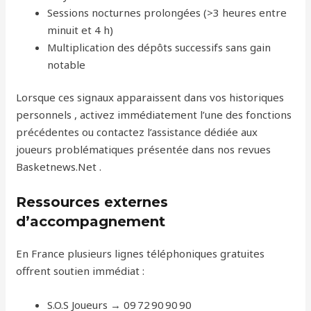
Sessions nocturnes prolongées (>3 heures entre
minuit et 4 h)
Multiplication des dépôts successifs sans gain
notable
Lorsque ces signaux apparaissent dans vos historiques
personnels , activez immédiatement l’une des fonctions
précédentes ou contactez l’assistance dédiée aux
joueurs problématiques présentée dans nos revues
Basketnews.Net .
Ressources externes
d’accompagnement
En France plusieurs lignes téléphoniques gratuites
offrent soutien immédiat :
S.O.S Joueurs → 09 72 90 90 90