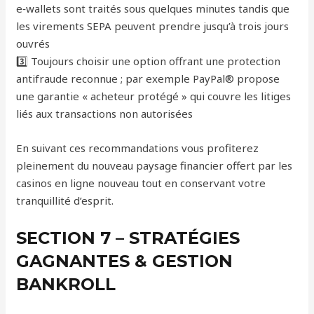
e‑wallets sont traités sous quelques minutes tandis que
les virements SEPA peuvent prendre jusqu’à trois jours
ouvrés
3️⃣ Toujours choisir une option offrant une protection
antifraude reconnue ; par exemple PayPal® propose
une garantie « acheteur protégé » qui couvre les litiges
liés aux transactions non autorisées
En suivant ces recommandations vous profiterez
pleinement du nouveau paysage financier offert par les
casinos en ligne nouveau tout en conservant votre
tranquillité d’esprit.
SECTION 7 – STRATÉGIES
GAGNANTES & GESTION
BANKROLL