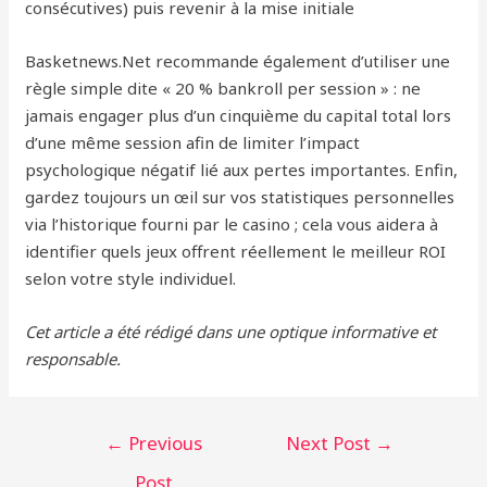
consécutives) puis revenir à la mise initiale
Basketnews.Net recommande également d’utiliser une
règle simple dite « 20 % bankroll per session » : ne
jamais engager plus d’un cinquième du capital total lors
d’une même session afin de limiter l’impact
psychologique négatif lié aux pertes importantes. Enfin,
gardez toujours un œil sur vos statistiques personnelles
via l’historique fourni par le casino ; cela vous aidera à
identifier quels jeux offrent réellement le meilleur ROI
selon votre style individuel.
Cet article a été rédigé dans une optique informative et
responsable.
Post
←
Previous
Next Post
→
navigation
Post