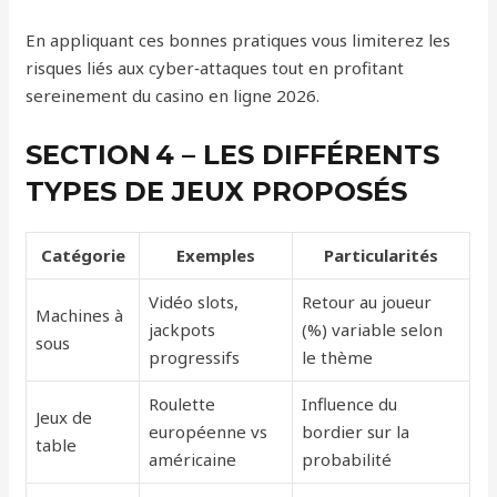
En appliquant ces bonnes pratiques vous limiterez les
risques liés aux cyber‑attaques tout en profitant
sereinement du casino en ligne 2026.
SECTION 4 – LES DIFFÉRENTS
TYPES DE JEUX PROPOSÉS
Catégorie
Exemples
Particularités
Vidéo slots,
Retour au joueur
Machines à
jackpots
(%) variable selon
sous
progressifs
le thème
Roulette
Influence du
Jeux de
européenne vs
bordier sur la
table
américaine
probabilité