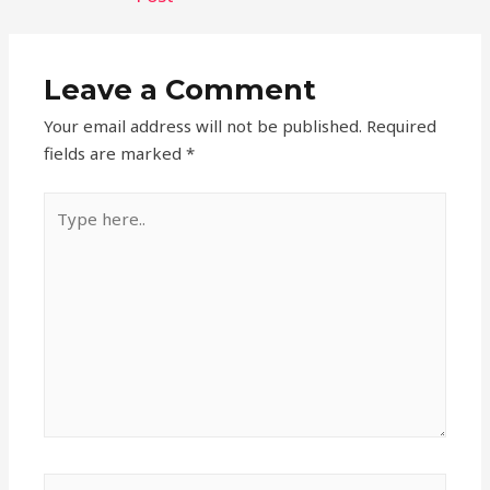
Leave a Comment
Your email address will not be published.
Required
fields are marked
*
Type
here..
Name*