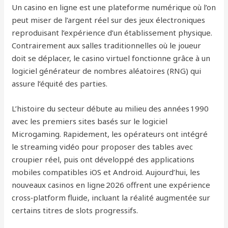
Un casino en ligne est une plateforme numérique où l’on
peut miser de l’argent réel sur des jeux électroniques
reproduisant l’expérience d’un établissement physique.
Contrairement aux salles traditionnelles où le joueur
doit se déplacer, le casino virtuel fonctionne grâce à un
logiciel générateur de nombres aléatoires (RNG) qui
assure l’équité des parties.
L’histoire du secteur débute au milieu des années 1990
avec les premiers sites basés sur le logiciel
Microgaming. Rapidement, les opérateurs ont intégré
le streaming vidéo pour proposer des tables avec
croupier réel, puis ont développé des applications
mobiles compatibles iOS et Android. Aujourd’hui, les
nouveaux casinos en ligne 2026 offrent une expérience
cross‑platform fluide, incluant la réalité augmentée sur
certains titres de slots progressifs.