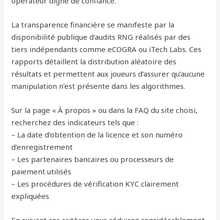
opérateur digne de confiance.
La transparence financière se manifeste par la
disponibilité publique d’audits RNG réalisés par des
tiers indépendants comme eCOGRA ou iTech Labs. Ces
rapports détaillent la distribution aléatoire des
résultats et permettent aux joueurs d’assurer qu’aucune
manipulation n’est présente dans les algorithmes.
Sur la page « À propos » ou dans la FAQ du site choisi,
recherchez des indicateurs tels que :
– La date d’obtention de la licence et son numéro
d’enregistrement
– Les partenaires bancaires ou processeurs de
paiement utilisés
– Les procédures de vérification KYC clairement
expliquées