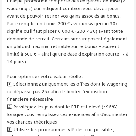
Chaque promotion comporte des exigences de mise («
wagering ») qui indiquent combien vous devez jouer
avant de pouvoir retirer vos gains associés au bonus.
Par exemple, un bonus 200 € avec un wagering 30x
signifie qu’il faut placer 6 000 € (200 × 30) avant toute
demande de retrait. Certains sites imposent également
un plafond maximal retirable sur le bonus – souvent
limité à 500 € – ainsi qu’une date d’expiration courte (7 à
14 jours).
Pour optimiser votre valeur réelle :
1️⃣ Sélectionnez uniquement les offres dont le wagering
ne dépasse pas 25x afin de limiter l’exposition
financière nécessaire
2️⃣ Privilégiez les jeux dont le RTP est élevé (>96 %)
lorsque vous remplissez ces exigences afin d’augmenter
vos chances théoriques
3️⃣ Utilisez les programmes VIP dès que possible ;