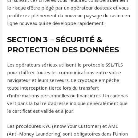
En suivant ces critères vous réduirez considérablement
le risque d’être piégé par un opérateur douteux et vous
profiterez pleinement du nouveau paysage du casino en
ligne nouveau qui se développe rapidement.
SECTION 3 – SÉCURITÉ &
PROTECTION DES DONNÉES
Les opérateurs sérieux utilisent le protocole SSL/TLS
pour chiffrer toutes les communications entre votre
navigateur et leurs serveurs. Ce cryptage empêche
toute interception tierce lors du transfert
d’informations personnelles ou financières. Un cadenas
vert dans la barre d’adresse indique généralement que
le certificat est valide et à jour.
Les procédures KYC (Know Your Customer) et AML
(Anti‑Money Laundering) sont obligatoires dans l’Union