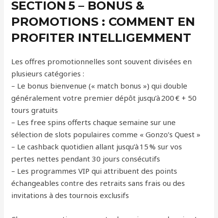
SECTION 5 – BONUS &
PROMOTIONS : COMMENT EN
PROFITER INTELLIGEMMENT
Les offres promotionnelles sont souvent divisées en
plusieurs catégories :
– Le bonus bienvenue (« match bonus ») qui double
généralement votre premier dépôt jusqu’à 200 € + 50
tours gratuits
– Les free spins offerts chaque semaine sur une
sélection de slots populaires comme « Gonzo’s Quest »
– Le cashback quotidien allant jusqu’à 15 % sur vos
pertes nettes pendant 30 jours consécutifs
– Les programmes VIP qui attribuent des points
échangeables contre des retraits sans frais ou des
invitations à des tournois exclusifs