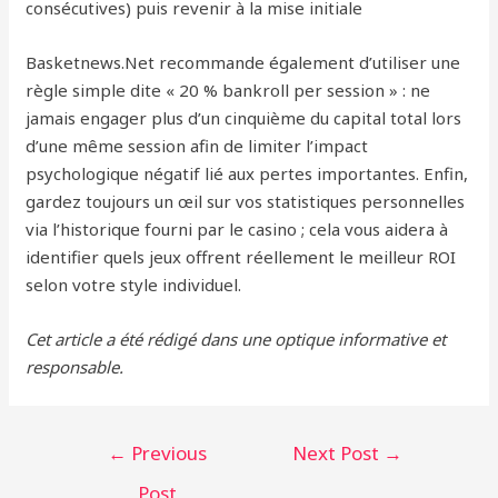
consécutives) puis revenir à la mise initiale
Basketnews.Net recommande également d’utiliser une
règle simple dite « 20 % bankroll per session » : ne
jamais engager plus d’un cinquième du capital total lors
d’une même session afin de limiter l’impact
psychologique négatif lié aux pertes importantes. Enfin,
gardez toujours un œil sur vos statistiques personnelles
via l’historique fourni par le casino ; cela vous aidera à
identifier quels jeux offrent réellement le meilleur ROI
selon votre style individuel.
Cet article a été rédigé dans une optique informative et
responsable.
Post
←
Previous
Next Post
→
navigation
Post