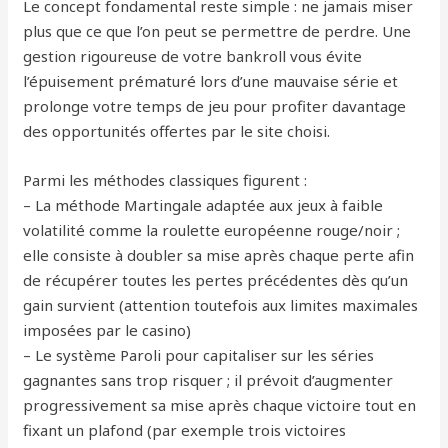
Le concept fondamental reste simple : ne jamais miser
plus que ce que l’on peut se permettre de perdre. Une
gestion rigoureuse de votre bankroll vous évite
l’épuisement prématuré lors d’une mauvaise série et
prolonge votre temps de jeu pour profiter davantage
des opportunités offertes par le site choisi.
Parmi les méthodes classiques figurent :
– La méthode Martingale adaptée aux jeux à faible
volatilité comme la roulette européenne rouge/noir ;
elle consiste à doubler sa mise après chaque perte afin
de récupérer toutes les pertes précédentes dès qu’un
gain survient (attention toutefois aux limites maximales
imposées par le casino)
– Le système Paroli pour capitaliser sur les séries
gagnantes sans trop risquer ; il prévoit d’augmenter
progressivement sa mise après chaque victoire tout en
fixant un plafond (par exemple trois victoires