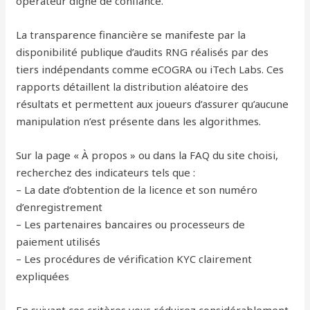
opérateur digne de confiance.
La transparence financière se manifeste par la
disponibilité publique d’audits RNG réalisés par des
tiers indépendants comme eCOGRA ou iTech Labs. Ces
rapports détaillent la distribution aléatoire des
résultats et permettent aux joueurs d’assurer qu’aucune
manipulation n’est présente dans les algorithmes.
Sur la page « À propos » ou dans la FAQ du site choisi,
recherchez des indicateurs tels que :
– La date d’obtention de la licence et son numéro
d’enregistrement
– Les partenaires bancaires ou processeurs de
paiement utilisés
– Les procédures de vérification KYC clairement
expliquées