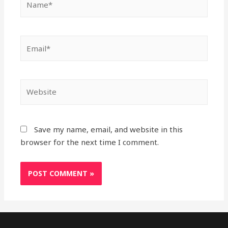
Email*
Website
Save my name, email, and website in this
browser for the next time I comment.