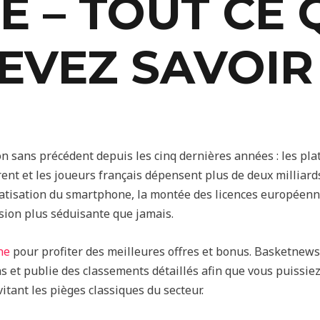
E – TOUT CE
EVEZ SAVOIR
on sans précédent depuis les cinq dernières années : les pla
ent et les joueurs français dépensent plus de deux milliard
atisation du smartphone, la montée des licences européenne
ion plus séduisante que jamais.
ne
pour profiter des meilleures offres et bonus. Basketnew
ns et publie des classements détaillés afin que vous puissiez
itant les pièges classiques du secteur.