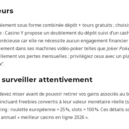
eurs
ement sous forme combinée dépôt + tours gratuits ; choisis
le : Casino Y propose un doublement du dépôt suivi d’un cas
précieuse car elle ne nécessite aucun engagement financier 
ellement dans ses machines vidéo‑poker telles que
Joker Pok
lement vos pertes mensuelles ; privilégiez ceux avec un p
x”.
 surveiller attentivement
vez miser avant de pouvoir retirer vos gains associés au b
incluant freebies convertis à leur valeur monétaire réelle (so
ng : roulette européenne = 25 %, slots = 100 %. Ces détails
nnuel « meilleur casino en ligne 2026 ».