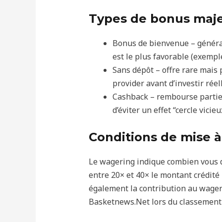
Types de bonus maj
Bonus de bienvenue – général
est le plus favorable (exemp
Sans dépôt – offre rare mais 
provider avant d’investir ré
Cashback – rembourse partiel
d’éviter un effet “cercle vicieu
Conditions de mise à
Le wagering indique combien vous de
entre 20× et 40× le montant crédité 
également la contribution au wageri
Basketnews.Net lors du classement a