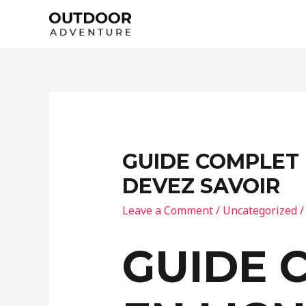
Skip
to
content
GUIDE COMPLET 
DEVEZ SAVOIR
Leave a Comment
/
Uncategorized
/
GUIDE 