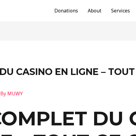
Donations
About
Services
DU CASINO EN LIGNE – TOUT
 By
MUWY
COMPLET DU 