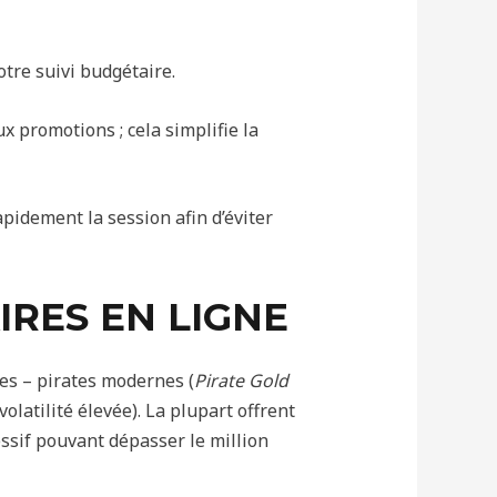
otre suivi budgétaire.
x promotions ; cela simplifie la
apidement la session afin d’éviter
IRES EN LIGNE
ées – pirates modernes (
Pirate Gold
 volatilité élevée). La plupart offrent
essif pouvant dépasser le million