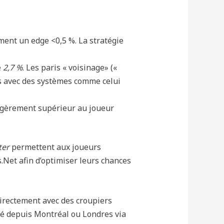
ment un edge <0,5 %. La stratégie
e
2,7 %
. Les paris « voisinage» («
és avec des systèmes comme celui
légèrement supérieur au joueur
ter
permettent aux joueurs
s.Net afin d’optimiser leurs chances
directement avec des croupiers
sé depuis Montréal ou Londres via