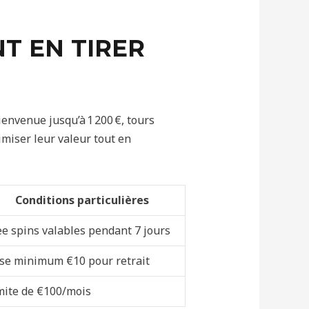
T EN TIRER
ienvenue jusqu’à 1 200 €, tours
miser leur valeur tout en
Conditions particulières
ee spins valables pendant 7 jours
se minimum €10 pour retrait
mite de €100/mois