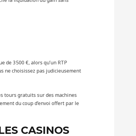
e de 3 500 €, alors qu’un RTP
us ne choisissez pas judicieusement
des tours gratuits sur des machines
nement du coup d’envoi offert par le
LES CASINOS