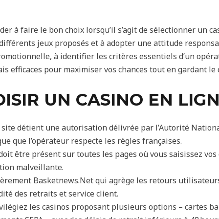
er à faire le bon choix lorsqu’il s’agit de sélectionner un c
ifférents jeux proposés et à adopter une attitude responsa
motionnelle, à identifier les critères essentiels d’un opéra
is efficaces pour maximiser vos chances tout en gardant le 
SIR UN CASINO EN LIGN
 site détient une autorisation délivrée par l’Autorité Natio
dique que l’opérateur respecte les règles françaises.
 doit être présent sur toutes les pages où vous saisissez v
tion malveillante.
ièrement Basketnews.Net qui agrège les retours utilisateur
té des retraits et service client.
ivilégiez les casinos proposant plusieurs options – cartes b