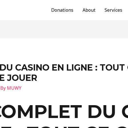
Donations
About
Services
U CASINO EN LIGNE : TOUT 
E JOUER
 By
MUWY
COMPLET DU 