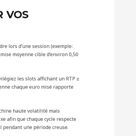
R VOS
dre lors d’une session (exemple :
e mise moyenne cible d’environ 0,50
ilégiez les slots affichant un RTP ≥
oyenne chaque euro misé rapporte
chine haute volatilité mais
fixe afin que chaque cycle respecte
al pendant une période creuse.