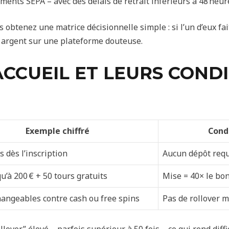
ements SEPA – avec des délais de retrait inférieurs à 48 heur
obtenez une matrice décisionnelle simple : si l’un d’eux fai
e argent sur une plateforme douteuse.
ACCUEIL ET LEURS COND
Exemple chiffré
Cond
s dès l’inscription
Aucun dépôt requi
u’à 200 € + 50 tours gratuits
Mise = 40× le bon
hangeables contre cash ou free spins
Pas de rollover m
lover” élevé – parfois supérieur à 50 fois – ce qui rend diffi