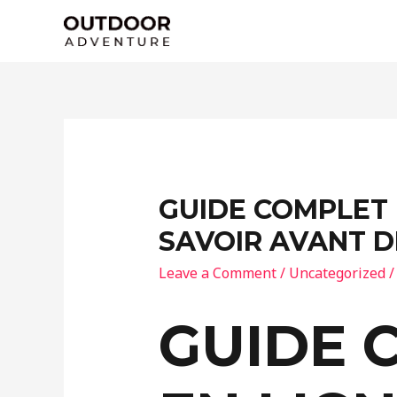
Skip
to
content
GUIDE COMPLET D
SAVOIR AVANT D
Leave a Comment
/
Uncategorized
/
GUIDE 