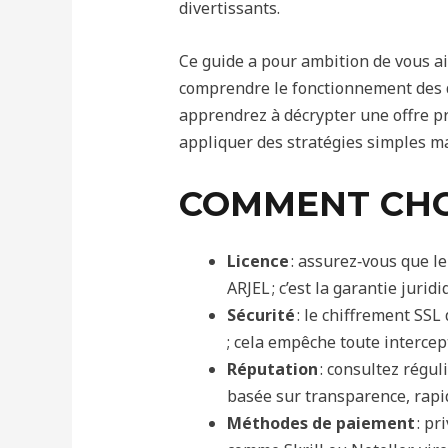
divertissants.
Ce guide a pour ambition de vous aid
comprendre le fonctionnement des d
apprendrez à décrypter une offre pro
appliquer des stratégies simples ma
COMMENT CHOI
Licence
: assurez‑vous que le
ARJEL ; c’est la garantie juri
Sécurité
: le chiffrement SSL
; cela empêche toute intercep
Réputation
: consultez régul
basée sur transparence, rapidi
Méthodes de paiement
: pr