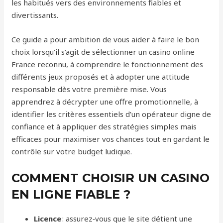
les habitués vers des environnements fiables et
divertissants.
Ce guide a pour ambition de vous aider à faire le bon
choix lorsqu’il s’agit de sélectionner un casino online
France reconnu, à comprendre le fonctionnement des
différents jeux proposés et à adopter une attitude
responsable dès votre première mise. Vous
apprendrez à décrypter une offre promotionnelle, à
identifier les critères essentiels d’un opérateur digne de
confiance et à appliquer des stratégies simples mais
efficaces pour maximiser vos chances tout en gardant le
contrôle sur votre budget ludique.
COMMENT CHOISIR UN CASINO
EN LIGNE FIABLE ?
Licence
: assurez‑vous que le site détient une