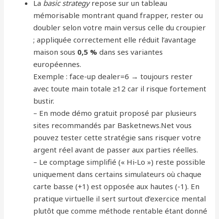
La
basic strategy
repose sur un tableau
mémorisable montrant quand frapper, rester ou
doubler selon votre main versus celle du croupier
; appliquée correctement elle réduit l’avantage
maison sous
0,5 %
dans ses variantes
européennes.
Exemple : face-up dealer=6 → toujours rester
avec toute main totale ≥12 car il risque fortement
bustir.
– En mode démo gratuit proposé par plusieurs
sites recommandés par Basketnews.Net vous
pouvez tester cette stratégie sans risquer votre
argent réel avant de passer aux parties réelles.
– Le comptage simplifié (« Hi‑Lo ») reste possible
uniquement dans certains simulateurs où chaque
carte basse (+1) est opposée aux hautes (-1). En
pratique virtuelle il sert surtout d’exercice mental
plutôt que comme méthode rentable étant donné