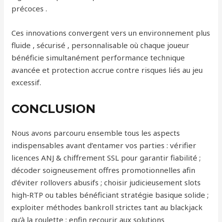
précoces .
Ces innovations convergent vers un environnement plus
fluide , sécurisé , personnalisable où chaque joueur
bénéficie simultanément performance technique
avancée et protection accrue contre risques liés au jeu
excessif.
CONCLUSION
Nous avons parcouru ensemble tous les aspects
indispensables avant d’entamer vos parties : vérifier
licences ANJ & chiffrement SSL pour garantir fiabilité ;
décoder soigneusement offres promotionnelles afin
d’éviter rollovers abusifs ; choisir judicieusement slots
high‑RTP ou tables bénéficiant stratégie basique solide ;
exploiter méthodes bankroll strictes tant au blackjack
qu’à la roulette ; enfin recourir aux solutions