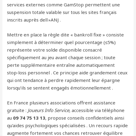
services externes comme GamStop permettent une
suspension totale valable sur tous les sites français
inscrits auprès dell »ANJ .
Mettre en place la règle dite « bankroll fixe » consiste
simplement à déterminer quel pourcentage (≤5%)
représente votre solde disponible consacré
spécifiquement au jeu avant chaque session ; toute
perte supplémentaire entraîne automatiquement
stop‑loss personnel . Ce principe aide grandement ceux
qui ont tendance à perdre rapidement leur épargne
lorsqu’ils se sentent engagés émotionnellement .
En France plusieurs associations offrent assistance
gratuite :
Joueurs Info Service
, accessible via téléphone
au
09 74 75 13 13
, propose conseils confidentiels ainsi
qu’aides psychologiques spécialisées . Un recours rapide
augmente fortement vos chances retrouver équilibre