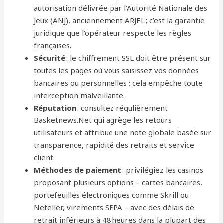
autorisation délivrée par l’Autorité Nationale des
Jeux (ANJ), anciennement ARJEL ; c’est la garantie
juridique que l’opérateur respecte les règles
françaises.
Sécurité
: le chiffrement SSL doit être présent sur
toutes les pages où vous saisissez vos données
bancaires ou personnelles ; cela empêche toute
interception malveillante.
Réputation
: consultez régulièrement
Basketnews.Net qui agrège les retours
utilisateurs et attribue une note globale basée sur
transparence, rapidité des retraits et service
client.
Méthodes de paiement
: privilégiez les casinos
proposant plusieurs options – cartes bancaires,
portefeuilles électroniques comme Skrill ou
Neteller, virements SEPA – avec des délais de
retrait inférieurs à 48 heures dans la plupart des