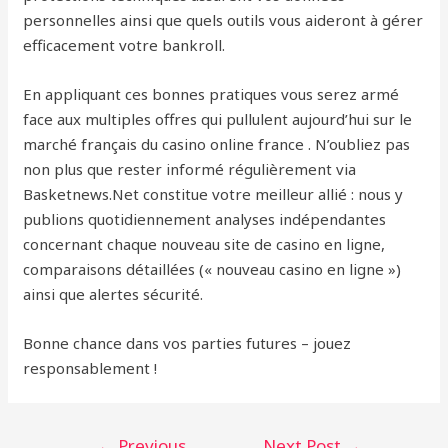
personnelles ainsi que quels outils vous aideront à gérer
efficacement votre bankroll.
En appliquant ces bonnes pratiques vous serez armé
face aux multiples offres qui pullulent aujourd’hui sur le
marché français du casino online france . N’oubliez pas
non plus que rester informé régulièrement via
Basketnews.Net constitue votre meilleur allié : nous y
publions quotidiennement analyses indépendantes
concernant chaque nouveau site de casino en ligne,
comparaisons détaillées (« nouveau casino en ligne »)
ainsi que alertes sécurité.
Bonne chance dans vos parties futures – jouez
responsablement !
Post
←
Previous
Next Post
→