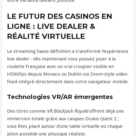
LE FUTUR DES CASINOS EN
LIGNE : LIVE DEALER &
RÉALITÉ VIRTUELLE
Le streaming haute définition a transformé l’expérience
live dealer : dès maintenant vous pouvez jouer à la
roulette française avec un vrai croupier visible en
HD60fps depuis Monaco ou Dublin via Zoom‑style video
feed intégré directement dans votre navigateur mobile.
Technologies VR/AR émergentes
Des titres comme
VR Blackjack Royale
offrent déjà une
immersion totale grâce aux casques Oculus Quest 2 ;
vous êtes placé autour d’une table virtuelle où chaque
jeton possède une physique réaliste.