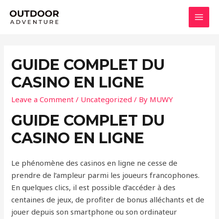
Skip
to
MAI
content
MEN
GUIDE COMPLET DU
CASINO EN LIGNE
Leave a Comment
/
Uncategorized
/ By
MUWY
GUIDE COMPLET DU
CASINO EN LIGNE
Le phénomène des casinos en ligne ne cesse de
prendre de l’ampleur parmi les joueurs francophones.
En quelques clics, il est possible d’accéder à des
centaines de jeux, de profiter de bonus alléchants et de
jouer depuis son smartphone ou son ordinateur