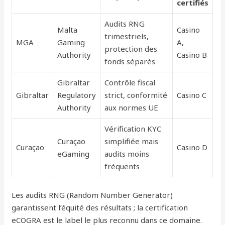
certifiés
Audits RNG
Malta
Casino
trimestriels,
MGA
Gaming
A,
protection des
Authority
Casino B
fonds séparés
Gibraltar
Contrôle fiscal
Gibraltar
Regulatory
strict, conformité
Casino C
Authority
aux normes UE
Vérification KYC
Curaçao
simplifiée mais
Curaçao
Casino D
eGaming
audits moins
fréquents
Les audits RNG (Random Number Generator)
garantissent l’équité des résultats ; la certification
eCOGRA est le label le plus reconnu dans ce domaine.