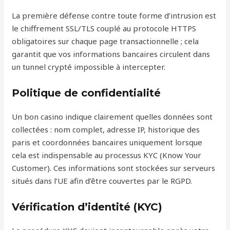
La première défense contre toute forme d’intrusion est
le chiffrement SSL/TLS couplé au protocole HTTPS
obligatoires sur chaque page transactionnelle ; cela
garantit que vos informations bancaires circulent dans
un tunnel crypté impossible à intercepter.
Politique de confidentialité
Un bon casino indique clairement quelles données sont
collectées : nom complet, adresse IP, historique des
paris et coordonnées bancaires uniquement lorsque
cela est indispensable au processus KYC (Know Your
Customer). Ces informations sont stockées sur serveurs
situés dans l’UE afin d’être couvertes par le RGPD.
Vérification d’identité (KYC)