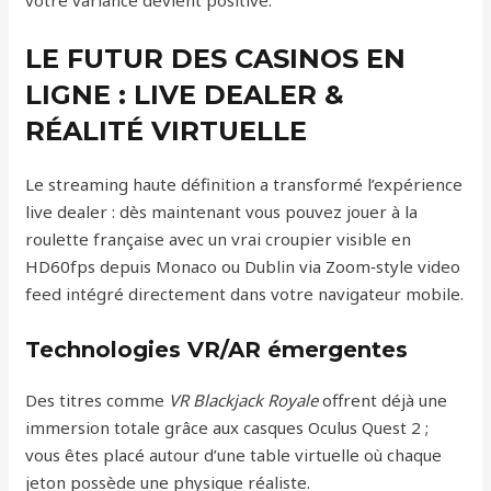
LE FUTUR DES CASINOS EN
LIGNE : LIVE DEALER &
RÉALITÉ VIRTUELLE
Le streaming haute définition a transformé l’expérience
live dealer : dès maintenant vous pouvez jouer à la
roulette française avec un vrai croupier visible en
HD60fps depuis Monaco ou Dublin via Zoom‑style video
feed intégré directement dans votre navigateur mobile.
Technologies VR/AR émergentes
Des titres comme
VR Blackjack Royale
offrent déjà une
immersion totale grâce aux casques Oculus Quest 2 ;
vous êtes placé autour d’une table virtuelle où chaque
jeton possède une physique réaliste.