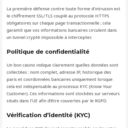
La première défense contre toute forme d’intrusion est
le chiffrement SSL/TLS couplé au protocole HTTPS
obligatoires sur chaque page transactionnelle ; cela
garantit que vos informations bancaires circulent dans
un tunnel crypté impossible à intercepter.
Politique de confidentialité
Un bon casino indique clairement quelles données sont
collectées : nom complet, adresse IP, historique des
paris et coordonnées bancaires uniquement lorsque
cela est indispensable au processus KYC (Know Your
Customer). Ces informations sont stockées sur serveurs
situés dans l’UE afin d’être couvertes par le RGPD.
Vérification d’identité (KYC)