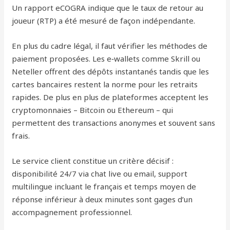
Un rapport eCOGRA indique que le taux de retour au
joueur (RTP) a été mesuré de façon indépendante.
En plus du cadre légal, il faut vérifier les méthodes de
paiement proposées. Les e‑wallets comme Skrill ou
Neteller offrent des dépôts instantanés tandis que les
cartes bancaires restent la norme pour les retraits
rapides. De plus en plus de plateformes acceptent les
cryptomonnaies – Bitcoin ou Ethereum – qui
permettent des transactions anonymes et souvent sans
frais.
Le service client constitue un critère décisif :
disponibilité 24/7 via chat live ou email, support
multilingue incluant le français et temps moyen de
réponse inférieur à deux minutes sont gages d’un
accompagnement professionnel.