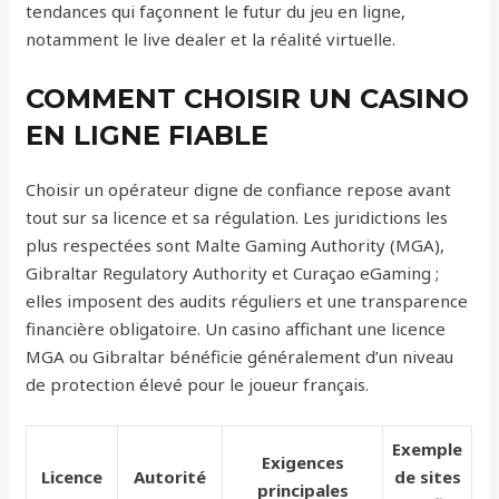
tendances qui façonnent le futur du jeu en ligne,
notamment le live dealer et la réalité virtuelle.
COMMENT CHOISIR UN CASINO
EN LIGNE FIABLE
Choisir un opérateur digne de confiance repose avant
tout sur sa licence et sa régulation. Les juridictions les
plus respectées sont Malte Gaming Authority (MGA),
Gibraltar Regulatory Authority et Curaçao eGaming ;
elles imposent des audits réguliers et une transparence
financière obligatoire. Un casino affichant une licence
MGA ou Gibraltar bénéficie généralement d’un niveau
de protection élevé pour le joueur français.
Exemple
Exigences
Licence
Autorité
de sites
principales