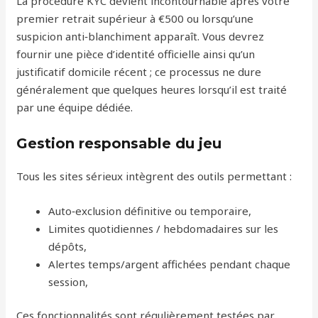
La procédure KYC devient incontournable après votre
premier retrait supérieur à €500 ou lorsqu’une
suspicion anti‑blanchiment apparaît. Vous devrez
fournir une pièce d’identité officielle ainsi qu’un
justificatif domicile récent ; ce processus ne dure
généralement que quelques heures lorsqu’il est traité
par une équipe dédiée.
Gestion responsable du jeu
Tous les sites sérieux intègrent des outils permettant :
Auto‑exclusion définitive ou temporaire,
Limites quotidiennes / hebdomadaires sur les
dépôts,
Alertes temps/argent affichées pendant chaque
session,
Ces fonctionnalités sont régulièrement testées par