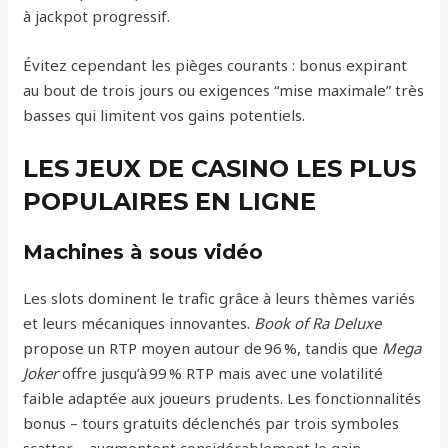
à jackpot progressif.
Évitez cependant les pièges courants : bonus expirant
au bout de trois jours ou exigences “mise maximale” très
basses qui limitent vos gains potentiels.
LES JEUX DE CASINO LES PLUS
POPULAIRES EN LIGNE
Machines à sous vidéo
Les slots dominent le trafic grâce à leurs thèmes variés
et leurs mécaniques innovantes.
Book of Ra Deluxe
propose un RTP moyen autour de 96 %, tandis que
Mega
Joker
offre jusqu’à 99 % RTP mais avec une volatilité
faible adaptée aux joueurs prudents. Les fonctionnalités
bonus – tours gratuits déclenchés par trois symboles
scatter – augmentent considérablement le gain