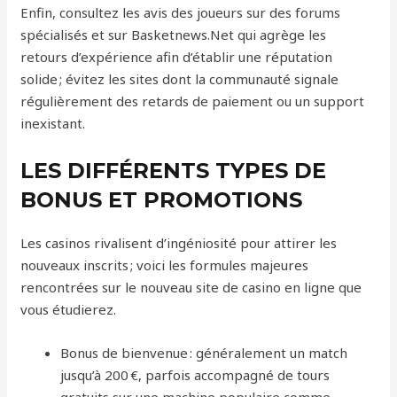
Enfin, consultez les avis des joueurs sur des forums
spécialisés et sur Basketnews.Net qui agrège les
retours d’expérience afin d’établir une réputation
solide ; évitez les sites dont la communauté signale
régulièrement des retards de paiement ou un support
inexistant.
LES DIFFÉRENTS TYPES DE
BONUS ET PROMOTIONS
Les casinos rivalisent d’ingéniosité pour attirer les
nouveaux inscrits ; voici les formules majeures
rencontrées sur le nouveau site de casino en ligne que
vous étudierez.
Bonus de bienvenue : généralement un match
jusqu’à 200 €, parfois accompagné de tours
gratuits sur une machine populaire comme