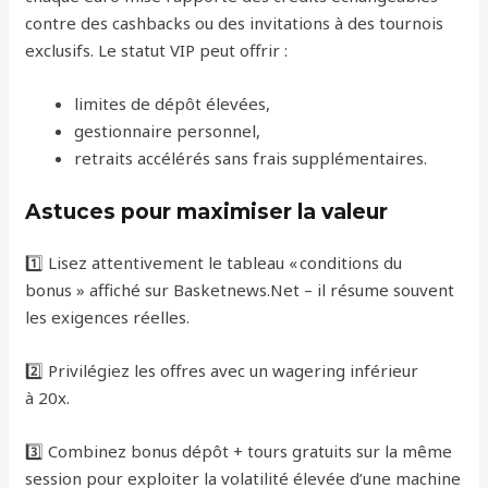
contre des cashbacks ou des invitations à des tournois
exclusifs. Le statut VIP peut offrir :
limites de dépôt élevées,
gestionnaire personnel,
retraits accélérés sans frais supplémentaires.
Astuces pour maximiser la valeur
1️⃣ Lisez attentivement le tableau « conditions du
bonus » affiché sur Basketnews.Net – il résume souvent
les exigences réelles.
2️⃣ Privilégiez les offres avec un wagering inférieur
à 20x.
3️⃣ Combinez bonus dépôt + tours gratuits sur la même
session pour exploiter la volatilité élevée d’une machine