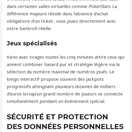
dans certaines salles virtuelles comme
PokerStars
. La
différence majeure réside dans l’absence d’achat
obligatoire d’un ticket ; vous jouez directement avec
votre bankroll réelle.
Jeux spécialisés
Keno avec tirages toutes les cinq minutes attire ceux qui
aiment combiner hasard pur et stratégie légère via la
sélection du nombre maximal de numéros joués. Le
bingo interactif propose souvent des jackpots
progressifs atteignant plusieurs dizaines de milliers
d’euros lorsqu’un grand nombre de joueurs se connecte
simultanément pendant un événement spécial.
SÉCURITÉ ET PROTECTION
DES DONNÉES PERSONNELLES