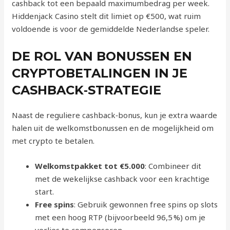
cashback tot een bepaald maximumbedrag per week.
Hiddenjack Casino stelt dit limiet op €500, wat ruim
voldoende is voor de gemiddelde Nederlandse speler.
DE ROL VAN BONUSSEN EN
CRYPTOBETALINGEN IN JE
CASHBACK‑STRATEGIE
Naast de reguliere cashback‑bonus, kun je extra waarde
halen uit de welkomstbonussen en de mogelijkheid om
met crypto te betalen.
Welkomstpakket tot €5.000
: Combineer dit
met de wekelijkse cashback voor een krachtige
start.
Free spins
: Gebruik gewonnen free spins op slots
met een hoog RTP (bijvoorbeeld 96,5 %) om je
verlies te compenseren.