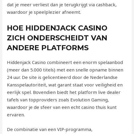
dat je meer verliest dan je terugkrijgt via cashback,
waardoor je speelplezier afneemt.
HOE HIDDENJACK CASINO
ZICH ONDERSCHEIDT VAN
ANDERE PLATFORMS
Hiddenjack Casino combineert een enorm spelaanbod
(meer dan 5.000 titels) met een snelle opname binnen
24 uur. De site is gelicentieerd door de Nederlandse
Kansspelautoriteit, wat garant staat voor veiligheid en
eerlijk spel. Bovendien biedt het platform live dealer
tafels van topproviders zoals Evolution Gaming,
waardoor je de sfeer van een echt casino thuis kunt
ervaren.
De combinatie van een VIP‑programma,