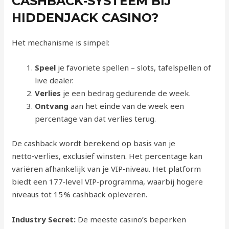
CASHBACK‑SYSTEEM BIJ
HIDDENJACK CASINO?
Het mechanisme is simpel:
Speel
je favoriete spellen – slots, tafelspellen of
live dealer.
Verlies
je een bedrag gedurende de week.
Ontvang
aan het einde van de week een
percentage van dat verlies terug.
De cashback wordt berekend op basis van je
netto‑verlies, exclusief winsten. Het percentage kan
variëren afhankelijk van je VIP‑niveau. Het platform
biedt een 177‑level VIP‑programma, waarbij hogere
niveaus tot 15 % cashback opleveren.
Industry Secret:
De meeste casino’s beperken