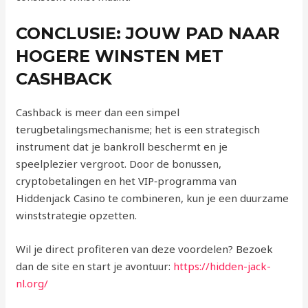
CONCLUSIE: JOUW PAD NAAR
HOGERE WINSTEN MET
CASHBACK
Cashback is meer dan een simpel
terugbetalingsmechanisme; het is een strategisch
instrument dat je bankroll beschermt en je
speelplezier vergroot. Door de bonussen,
cryptobetalingen en het VIP‑programma van
Hiddenjack Casino te combineren, kun je een duurzame
winststrategie opzetten.
Wil je direct profiteren van deze voordelen? Bezoek
dan de site en start je avontuur:
https://hidden-jack-
nl.org/