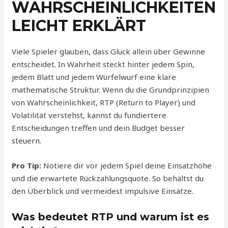
WAHRSCHEINLICHKEITEN
LEICHT ERKLÄRT
Viele Spieler glauben, dass Glück allein über Gewinne
entscheidet. In Wahrheit steckt hinter jedem Spin,
jedem Blatt und jedem Würfelwurf eine klare
mathematische Struktur. Wenn du die Grundprinzipien
von Wahrscheinlichkeit, RTP (Return to Player) und
Volatilität verstehst, kannst du fundiertere
Entscheidungen treffen und dein Budget besser
steuern.
Pro Tip:
Notiere dir vor jedem Spiel deine Einsatzhöhe
und die erwartete Rückzahlungsquote. So behältst du
den Überblick und vermeidest impulsive Einsätze.
Was bedeutet RTP und warum ist es