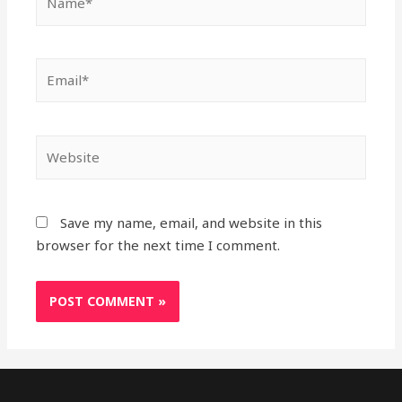
Email*
Website
Save my name, email, and website in this
browser for the next time I comment.