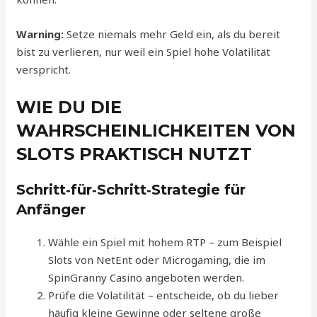
Warning:
Setze niemals mehr Geld ein, als du bereit
bist zu verlieren, nur weil ein Spiel hohe Volatilität
verspricht.
WIE DU DIE
WAHRSCHEINLICHKEITEN VON
SLOTS PRAKTISCH NUTZT
Schritt‑für‑Schritt‑Strategie für
Anfänger
Wähle ein Spiel mit hohem RTP – zum Beispiel
Slots von NetEnt oder Microgaming, die im
SpinGranny Casino angeboten werden.
Prüfe die Volatilität – entscheide, ob du lieber
häufig kleine Gewinne oder seltene große