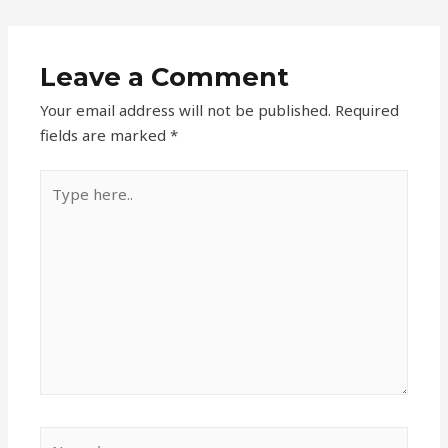
Leave a Comment
Your email address will not be published.
Required
fields are marked
*
Type
here..
Name*