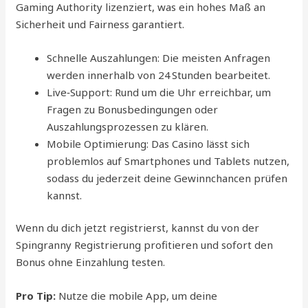
Gaming Authority lizenziert, was ein hohes Maß an
Sicherheit und Fairness garantiert.
Schnelle Auszahlungen: Die meisten Anfragen
werden innerhalb von 24 Stunden bearbeitet.
Live‑Support: Rund um die Uhr erreichbar, um
Fragen zu Bonusbedingungen oder
Auszahlungsprozessen zu klären.
Mobile Optimierung: Das Casino lässt sich
problemlos auf Smartphones und Tablets nutzen,
sodass du jederzeit deine Gewinnchancen prüfen
kannst.
Wenn du dich jetzt registrierst, kannst du von der
Spingranny Registrierung profitieren und sofort den
Bonus ohne Einzahlung testen.
Pro Tip:
Nutze die mobile App, um deine