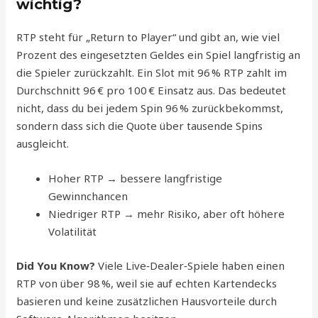
wichtig?
RTP steht für „Return to Player“ und gibt an, wie viel
Prozent des eingesetzten Geldes ein Spiel langfristig an
die Spieler zurückzahlt. Ein Slot mit 96 % RTP zahlt im
Durchschnitt 96 € pro 100 € Einsatz aus. Das bedeutet
nicht, dass du bei jedem Spin 96 % zurückbekommst,
sondern dass sich die Quote über tausende Spins
ausgleicht.
Hoher RTP → bessere langfristige
Gewinnchancen
Niedriger RTP → mehr Risiko, aber oft höhere
Volatilität
Did You Know?
Viele Live‑Dealer‑Spiele haben einen
RTP von über 98 %, weil sie auf echten Kartendecks
basieren und keine zusätzlichen Hausvorteile durch