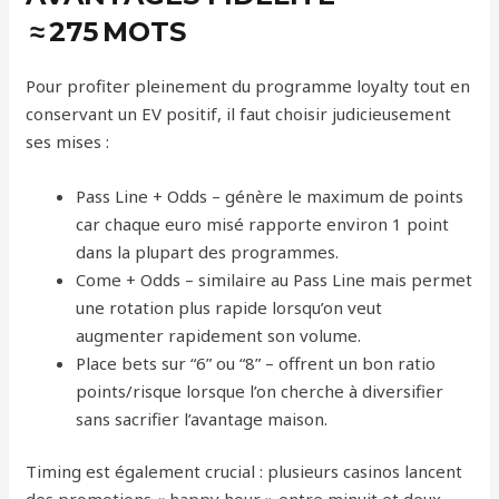
≈ 275 MOTS
Pour profiter pleinement du programme loyalty tout en
conservant un EV positif, il faut choisir judicieusement
ses mises :
Pass Line + Odds – génère le maximum de points
car chaque euro misé rapporte environ 1 point
dans la plupart des programmes.
Come + Odds – similaire au Pass Line mais permet
une rotation plus rapide lorsqu’on veut
augmenter rapidement son volume.
Place bets sur “6” ou “8” – offrent un bon ratio
points/risque lorsque l’on cherche à diversifier
sans sacrifier l’avantage maison.
Timing est également crucial : plusieurs casinos lancent