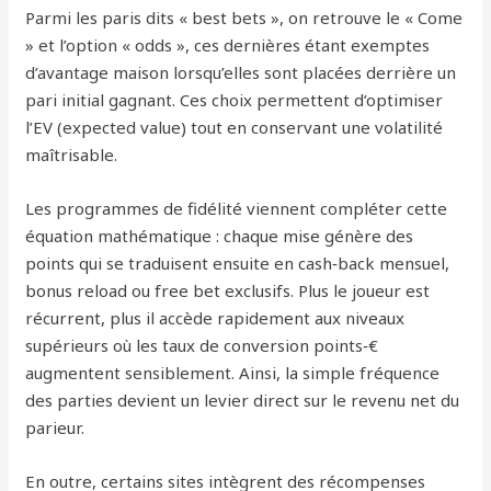
Parmi les paris dits « best bets », on retrouve le « Come
» et l’option « odds », ces dernières étant exemptes
d’avantage maison lorsqu’elles sont placées derrière un
pari initial gagnant. Ces choix permettent d’optimiser
l’EV (expected value) tout en conservant une volatilité
maîtrisable.
Les programmes de fidélité viennent compléter cette
équation mathématique : chaque mise génère des
points qui se traduisent ensuite en cash‑back mensuel,
bonus reload ou free bet exclusifs. Plus le joueur est
récurrent, plus il accède rapidement aux niveaux
supérieurs où les taux de conversion points‑€
augmentent sensiblement. Ainsi, la simple fréquence
des parties devient un levier direct sur le revenu net du
parieur.
En outre, certains sites intègrent des récompenses