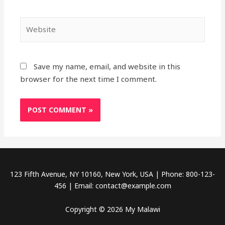
Website
Save my name, email, and website in this
browser for the next time I comment.
123 Fifth Avenue, NY 10160, New York, USA | Phone: 800-123-
456 | Email: contact@example.com
Copyright © 2026 My Malawi