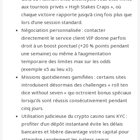
aux tournois privés « High Stakes Craps », où
chaque victoire rapporte jusqu’à cinq fois plus que
lors d’une session standard.
Négociation personnalisée : contacter
directement le service client VIP donne parfois
droit à un boost ponctuel (+20 % points pendant
une semaine) ou même à l’augmentation
temporaire des limites max sur les odds
(exemple x5 au lieu x3).
Missions quotidiennes gamifiées : certains sites
introduisent désormais des challenges « roll ten
dice without seven » qui octroient bonus spéciaux
lorsqu’ils sont réussis consécutivement pendant
cinq jours.
Utilisation judicieuse du crypto casino sans KYC :
profiter d’un dépôt instantané évite les délais
bancaires et libère davantage votre capital pour
atteindre rapidement les paliers requis.