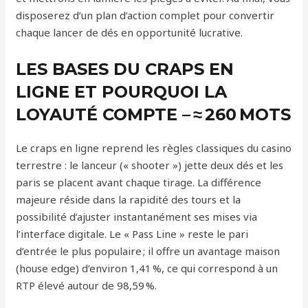
disposerez d’un plan d’action complet pour convertir
chaque lancer de dés en opportunité lucrative.
LES BASES DU CRAPS EN
LIGNE ET POURQUOI LA
LOYAUTÉ COMPTE – ≈ 260 MOTS
Le craps en ligne reprend les règles classiques du casino
terrestre : le lanceur (« shooter ») jette deux dés et les
paris se placent avant chaque tirage. La différence
majeure réside dans la rapidité des tours et la
possibilité d’ajuster instantanément ses mises via
l’interface digitale. Le « Pass Line » reste le pari
d’entrée le plus populaire ; il offre un avantage maison
(house edge) d’environ 1,41 %, ce qui correspond à un
RTP élevé autour de 98,59 %.