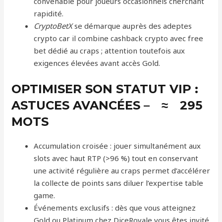
convenable pour joueurs occasionnels cherchant
rapidité.
CryptoBetX
se démarque auprès des adeptes
crypto car il combine cashback crypto avec free
bet dédié au craps ; attention toutefois aux
exigences élevées avant accès Gold.
OPTIMISER SON STATUT VIP :
ASTUCES AVANCÉES – ≈ 295​
MOTS
Accumulation croisée : jouer simultanément aux
slots avec haut RTP (>96 %) tout en conservant
une activité régulière au craps permet d’accélérer
la collecte de points sans diluer l’expertise table
game.
Événements exclusifs : dès que vous atteignez
Gold ou Platinum chez DiceRoyale vous êtes invité