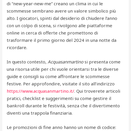
di “new‑year‑new‑me” creano un clima in cui le
scommesse sembrano avere un valore simbolico più
alto. I giocatori, spinti dal desiderio di chiudere l’anno
con un colpo di scena, si rivolgono alle piattaforme
online in cerca di offerte che promettono di
trasformare il primo giorno del 2024 in una notte da
ricordare.
In questo contesto,
Acquasanmartino
si presenta come
una risorsa utile per chi vuole orientarsi tra le diverse
guide e consigli su come affrontare le scommesse
festive. Per approfondire, visitate il sito all’indirizzo
https://www.acquasanmartino.it/
. Qui troverete articoli
pratici, checklist e suggerimenti su come gestire il
bankroll durante le festività, senza che il divertimento
diventi una trappola finanziaria.
Le promozioni di fine anno hanno un nome di codice: