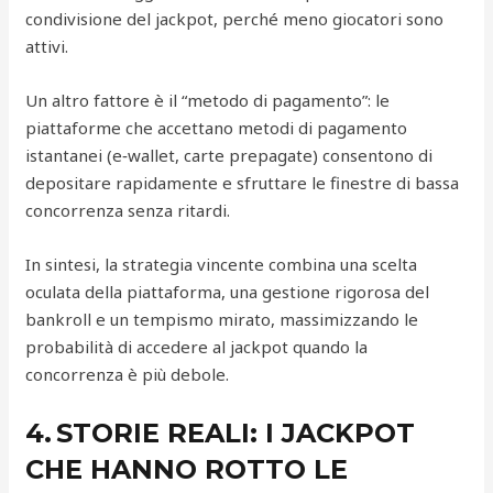
condivisione del jackpot, perché meno giocatori sono
attivi.
Un altro fattore è il “metodo di pagamento”: le
piattaforme che accettano metodi di pagamento
istantanei (e‑wallet, carte prepagate) consentono di
depositare rapidamente e sfruttare le finestre di bassa
concorrenza senza ritardi.
In sintesi, la strategia vincente combina una scelta
oculata della piattaforma, una gestione rigorosa del
bankroll e un tempismo mirato, massimizzando le
probabilità di accedere al jackpot quando la
concorrenza è più debole.
4. STORIE REALI: I JACKPOT
CHE HANNO ROTTO LE