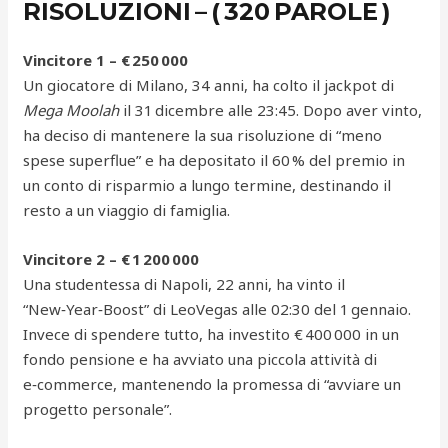
RISOLUZIONI – ( 320 PAROLE )
Vincitore 1 – € 250 000
Un giocatore di Milano, 34 anni, ha colto il jackpot di
Mega Moolah
il 31 dicembre alle 23:45. Dopo aver vinto,
ha deciso di mantenere la sua risoluzione di “meno
spese superflue” e ha depositato il 60 % del premio in
un conto di risparmio a lungo termine, destinando il
resto a un viaggio di famiglia.
Vincitore 2 – € 1 200 000
Una studentessa di Napoli, 22 anni, ha vinto il
“New‑Year‑Boost” di LeoVegas alle 02:30 del 1 gennaio.
Invece di spendere tutto, ha investito € 400 000 in un
fondo pensione e ha avviato una piccola attività di
e‑commerce, mantenendo la promessa di “avviare un
progetto personale”.