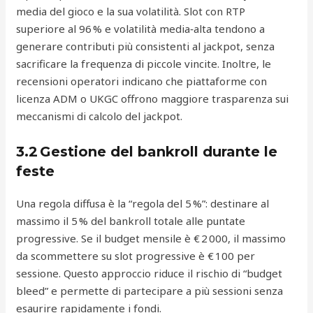
media del gioco e la sua volatilità. Slot con RTP
superiore al 96 % e volatilità media‑alta tendono a
generare contributi più consistenti al jackpot, senza
sacrificare la frequenza di piccole vincite. Inoltre, le
recensioni operatori indicano che piattaforme con
licenza ADM o UKGC offrono maggiore trasparenza sui
meccanismi di calcolo del jackpot.
3.2 Gestione del bankroll durante le
feste
Una regola diffusa è la “regola del 5 %”: destinare al
massimo il 5 % del bankroll totale alle puntate
progressive. Se il budget mensile è € 2 000, il massimo
da scommettere su slot progressive è € 100 per
sessione. Questo approccio riduce il rischio di “budget
bleed” e permette di partecipare a più sessioni senza
esaurire rapidamente i fondi.