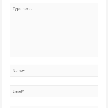
Type
here..
Name*
Email*