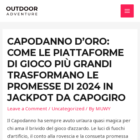
Skip
to
MAI
content
MEN
CAPODANNO D’ORO:
COME LE PIATTAFORME
DI GIOCO PIÙ GRANDI
TRASFORMANO LE
PROMESSE DI 2024 IN
JACKPOT DA CAPOGIRO
Leave a Comment
/
Uncategorized
/ By
MUWY
Il Capodanno ha sempre avuto un’aura quasi magica per
chi ama il brivido del gioco d’azzardo. Le luci di fuochi
d’artificio, il conto alla rovescia e la consueta promessa