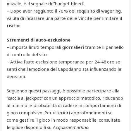
iniziale, è il segnale di “budget bleed”.
– Dopo aver raggiunto il 70 % del requisito di wagering,
valuta di incassare una parte delle vincite per limitare il
rischio.
Strumenti di auto‑esclusione
– Imposta limiti temporali giornalieri tramite il pannello
di controllo del sito.
– Attiva l’auto‑esclusione temporanea per 24‑48 ore se
senti che l’emozione del Capodanno sta influenzando le
decisioni.
Seguendo questi passaggi, è possibile partecipare alla
“caccia al jackpot” con un approccio metodico, riducendo
al minimo le probabilità di cadere in comportamenti di
gioco compulsivo. Per ulteriori approfondimenti su
come gestire il gioco in modo responsabile, consultate
le guide disponibili su
Acquasanmartino
.