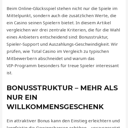
Beim Online‑Glücksspiel stehen nicht nur die Spiele im
Mittelpunkt, sondern auch die zusätzlichen Werte, die
ein Casino seinen Spielern bietet. In diesem Artikel
vergleichen wir drei zentrale Kriterien, die für die Wahl
eines Anbieters entscheidend sind: Bonusstruktur,
Spieler‑Support und Auszahlungs‑Geschwindigkeit. Wir
prüfen, wie Total Casino im Vergleich zu typischen
Mitbewerbern abschneidet und warum das
VIP‑Programm besonders für treue Spieler interessant
ist.
BONUSSTRUKTUR – MEHR ALS
NUR EIN
WILLKOMMENSGESCHENK
Ein attraktiver Bonus kann den Einstieg erleichtern und
langfristig die Gewinnchancen erhöhen – vorausgesetzt,