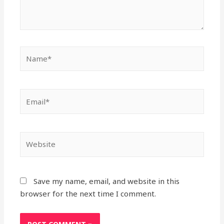
Name*
Email*
Website
Save my name, email, and website in this
browser for the next time I comment.