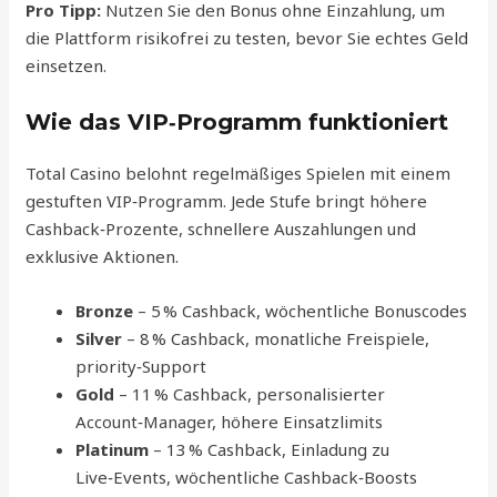
Pro Tipp:
Nutzen Sie den Bonus ohne Einzahlung, um
die Plattform risikofrei zu testen, bevor Sie echtes Geld
einsetzen.
Wie das VIP‑Programm funktioniert
Total Casino belohnt regelmäßiges Spielen mit einem
gestuften VIP‑Programm. Jede Stufe bringt höhere
Cashback‑Prozente, schnellere Auszahlungen und
exklusive Aktionen.
Bronze
– 5 % Cashback, wöchentliche Bonuscodes
Silver
– 8 % Cashback, monatliche Freispiele,
priority‑Support
Gold
– 11 % Cashback, personalisierter
Account‑Manager, höhere Einsatzlimits
Platinum
– 13 % Cashback, Einladung zu
Live‑Events, wöchentliche Cashback‑Boosts