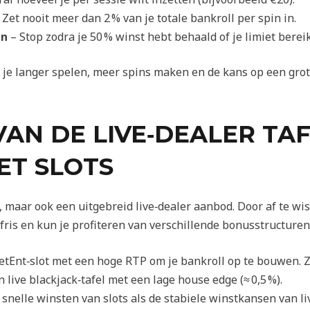
 Zet nooit meer dan 2 % van je totale bankroll per spin in.
en
– Stop zodra je 50 % winst hebt behaald of je limiet bereikt
un je langer spelen, meer spins maken en de kans op een gr
VAN DE LIVE‑DEALER TA
ET SLOTS
, maar ook een uitgebreid live‑dealer aanbod. Door af te wis
 fris en kun je profiteren van verschillende bonusstructuren
tEnt‑slot met een hoge RTP om je bankroll op te bouwen. Z
 live blackjack‑tafel met een lage house edge (≈ 0,5 %).
snelle winsten van slots als de stabiele winstkansen van liv