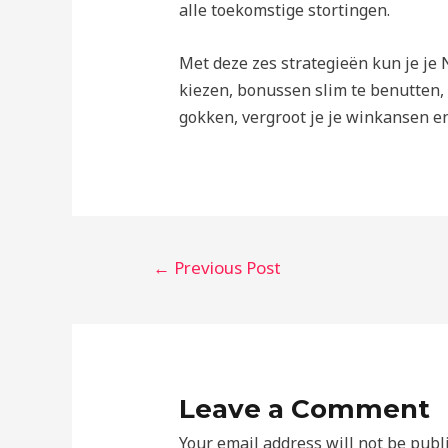
alle toekomstige stortingen.
Met deze zes strategieën kun je je 
kiezen, bonussen slim te benutten, 
gokken, vergroot je je winkansen en
Post
←
Previous Post
navigation
Leave a Comment
Your email address will not be publ