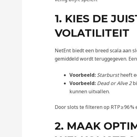
1. KIES DE JU
VOLATILITEIT
NetEnt biedt een breed scala aan slo
gemiddeld wordt teruggegeven. Een 
Voorbeeld:
Starburst
heeft ee
Voorbeeld:
Dead or Alive 2
bi
kunnen uitvallen.
Door slots te filteren op RTP ≥ 96 % 
2. MAAK OPTI