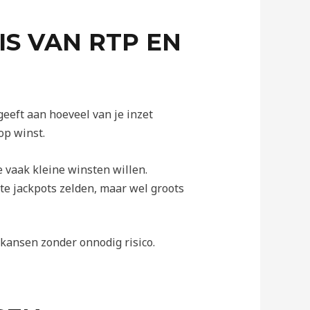
SIS VAN RTP EN
 geeft aan hoeveel van je inzet
op winst.
e vaak kleine winsten willen.
te jackpots zelden, maar wel groots
winkansen zonder onnodig risico.