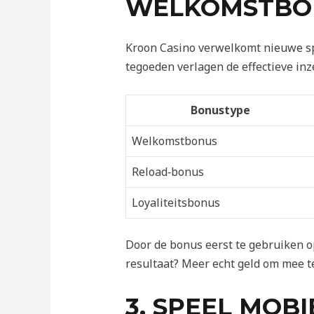
WELKOMSTBON
Kroon Casino verwelkomt nieuwe sp
tegoeden verlagen de effectieve inz
Bonustype
Welkomstbonus
Reload‑bonus
Loyaliteitsbonus
Door de bonus eerst te gebruiken op
resultaat? Meer echt geld om mee t
3. SPEEL MOB