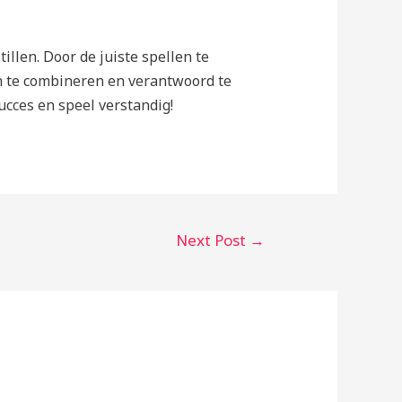
illen. Door de juiste spellen te
en te combineren en verantwoord te
ucces en speel verstandig!
Next Post
→