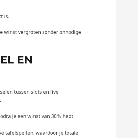
 is.
ote winst vergroten zonder onnodige
FEL EN
selen tussen slots en live
.
odra je een winst van 30 % hebt
e tafelspellen, waardoor je totale