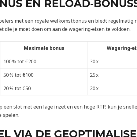
US EN RELOAD‑BONUS
elers met een royale welkomstbonus en biedt regelmatig r
et die je moet doen om aan de wagering‑eisen te voldoen.
Maximale bonus
Wagering‑ei
100 % tot €200
30 x
50 % tot €100
25 x
20 % tot €50
20 x
 een slot met een lage inzet en een hoge RTP, kun je snell
e spelen.
IEL VIA DE GEOPTIMALI