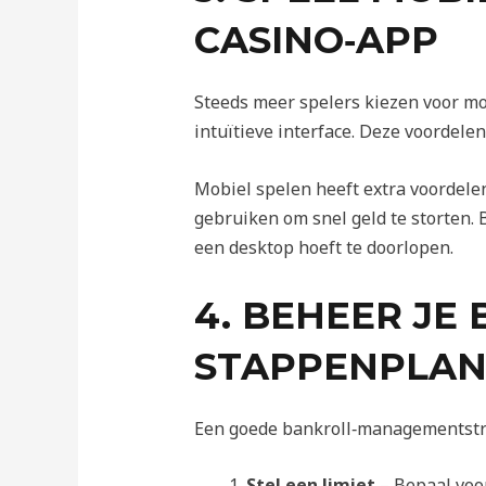
CASINO‑APP
Steeds meer spelers kiezen voor mo
intuïtieve interface. Deze voordelen
Mobiel spelen heeft extra voordele
gebruiken om snel geld te storten. 
een desktop hoeft te doorlopen.
4. BEHEER JE
STAPPENPLA
Een goede bankroll‑managementstrate
Stel een limiet
– Bepaal voor