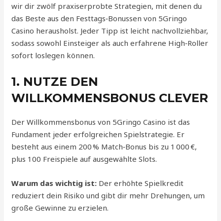
wir dir zwölf praxiserprobte Strategien, mit denen du
das Beste aus den Festtags‑Bonussen von 5Gringo
Casino herausholst. Jeder Tipp ist leicht nachvollziehbar,
sodass sowohl Einsteiger als auch erfahrene High‑Roller
sofort loslegen können.
1. NUTZE DEN
WILLKOMMENSBONUS CLEVER
Der Willkommensbonus von 5Gringo Casino ist das
Fundament jeder erfolgreichen Spielstrategie. Er
besteht aus einem 200 % Match‑Bonus bis zu 1 000 €,
plus 100 Freispiele auf ausgewählte Slots.
Warum das wichtig ist:
Der erhöhte Spielkredit
reduziert dein Risiko und gibt dir mehr Drehungen, um
große Gewinne zu erzielen.