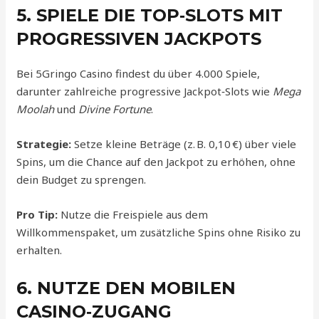
5. SPIELE DIE TOP‑SLOTS MIT
PROGRESSIVEN JACKPOTS
Bei 5Gringo Casino findest du über 4.000 Spiele,
darunter zahlreiche progressive Jackpot‑Slots wie
Mega
Moolah
und
Divine Fortune
.
Strategie:
Setze kleine Beträge (z. B. 0,10 €) über viele
Spins, um die Chance auf den Jackpot zu erhöhen, ohne
dein Budget zu sprengen.
Pro Tip:
Nutze die Freispiele aus dem
Willkommenspaket, um zusätzliche Spins ohne Risiko zu
erhalten.
6. NUTZE DEN MOBILEN
CASINO‑ZUGANG