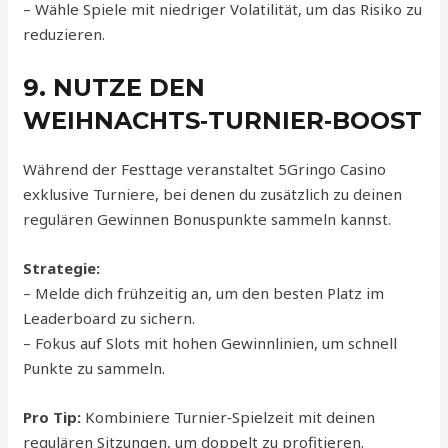
– Wähle Spiele mit niedriger Volatilität, um das Risiko zu
reduzieren.
9. NUTZE DEN
WEIHNACHTS‑TURNIER‑BOOST
Während der Festtage veranstaltet 5Gringo Casino
exklusive Turniere, bei denen du zusätzlich zu deinen
regulären Gewinnen Bonuspunkte sammeln kannst.
Strategie:
– Melde dich frühzeitig an, um den besten Platz im
Leaderboard zu sichern.
– Fokus auf Slots mit hohen Gewinnlinien, um schnell
Punkte zu sammeln.
Pro Tip:
Kombiniere Turnier‑Spielzeit mit deinen
regulären Sitzungen, um doppelt zu profitieren.