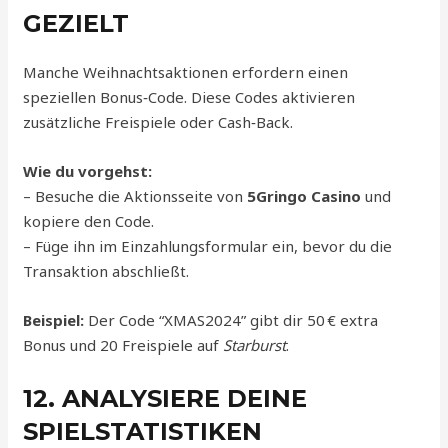
GEZIELT
Manche Weihnachtsaktionen erfordern einen
speziellen Bonus‑Code. Diese Codes aktivieren
zusätzliche Freispiele oder Cash‑Back.
Wie du vorgehst:
– Besuche die Aktionsseite von
5Gringo Casino
und
kopiere den Code.
– Füge ihn im Einzahlungsformular ein, bevor du die
Transaktion abschließt.
Beispiel:
Der Code “XMAS2024” gibt dir 50 € extra
Bonus und 20 Freispiele auf
Starburst
.
12. ANALYSIERE DEINE
SPIELSTATISTIKEN