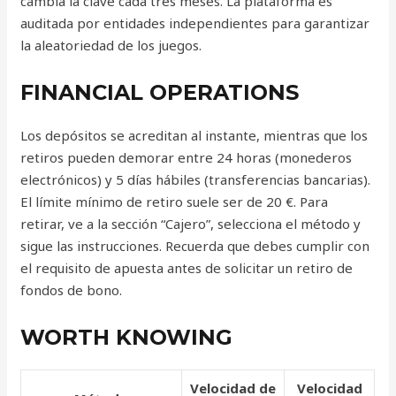
cambia la clave cada tres meses. La plataforma es
auditada por entidades independientes para garantizar
la aleatoriedad de los juegos.
FINANCIAL OPERATIONS
Los depósitos se acreditan al instante, mientras que los
retiros pueden demorar entre 24 horas (monederos
electrónicos) y 5 días hábiles (transferencias bancarias).
El límite mínimo de retiro suele ser de 20 €. Para
retirar, ve a la sección “Cajero”, selecciona el método y
sigue las instrucciones. Recuerda que debes cumplir con
el requisito de apuesta antes de solicitar un retiro de
fondos de bono.
WORTH KNOWING
Velocidad de
Velocidad