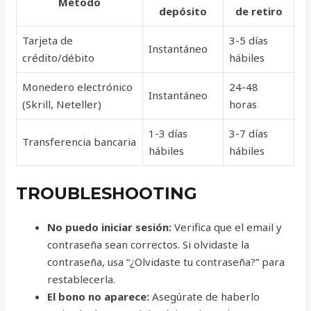
Método
depósito
de retiro
Tarjeta de
3-5 días
Instantáneo
crédito/débito
hábiles
Monedero electrónico
24-48
Instantáneo
(Skrill, Neteller)
horas
1-3 días
3-7 días
Transferencia bancaria
hábiles
hábiles
TROUBLESHOOTING
No puedo iniciar sesión:
Verifica que el email y
contraseña sean correctos. Si olvidaste la
contraseña, usa “¿Olvidaste tu contraseña?” para
restablecerla.
El bono no aparece:
Asegúrate de haberlo