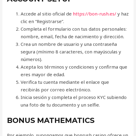
Accede al sitio oficial de
https://bon-rush.es/
y haz
clic en “Registrarse”.
Completa el formulario con tus datos personales:
nombre, email, fecha de nacimiento y dirección.
Crea un nombre de usuario y una contraseña
segura (mínimo 8 caracteres, con mayúsculas y
números).
Acepta los términos y condiciones y confirma que
eres mayor de edad.
Verifica tu cuenta mediante el enlace que
recibirás por correo electrónico.
Inicia sesión y completa el proceso KYC subiendo
una foto de tu documento y un selfie.
BONUS MATHEMATICS
Por ejemplo, supongamos que bonrush casino ofrece un