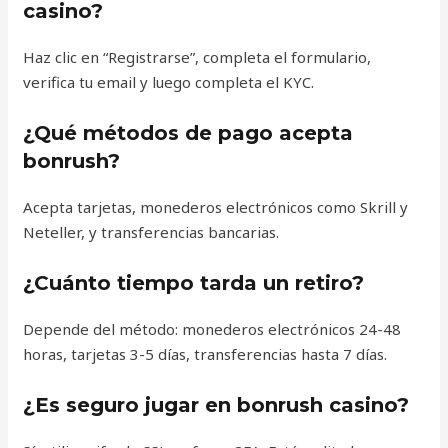
casino?
Haz clic en “Registrarse”, completa el formulario,
verifica tu email y luego completa el KYC.
¿Qué métodos de pago acepta
bonrush?
Acepta tarjetas, monederos electrónicos como Skrill y
Neteller, y transferencias bancarias.
¿Cuánto tiempo tarda un retiro?
Depende del método: monederos electrónicos 24-48
horas, tarjetas 3-5 días, transferencias hasta 7 días.
¿Es seguro jugar en bonrush casino?